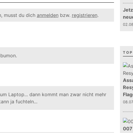
Jetz
, musst du dich
anmelden
bzw.
registrieren
.
neu
02.08
TOP
abumon.
Assa
Resy
 zum Laptop... dann kommt man zwar nicht mehr
Flag
nn ja fuchteln...
08.0
007 