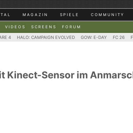
RTAL
MAGAZIN
SPIELE
COMMUNITY
VIDEOS
SCREENS
FORUM
ARE 4
HALO: CAMPAIGN EVOLVED
GOW: E-DAY
FC 26
it Kinect-Sensor im Anmars