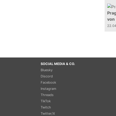
Prag
von
22.0
SOCIAL MEDIA & CO.
Bluesky
Discord
Facebook
Instagram
Threads
TikTok
Twitch
Twitter/X