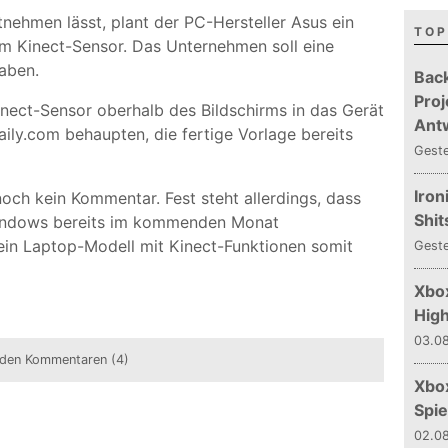
tnehmen lässt, plant der PC-Hersteller Asus ein
TOP
em Kinect-Sensor. Das Unternehmen soll eine
haben.
Bac
Proj
inect-Sensor oberhalb des Bildschirms in das Gerät
Ant
aily.com behaupten, die fertige Vorlage bereits
Gest
Iron
 noch kein Kommentar. Fest steht allerdings, dass
Shit
 Windows bereits im kommenden Monat
ein Laptop-Modell mit Kinect-Funktionen somit
Gest
Xbox
Hig
03.08
den Kommentaren (4)
Xbo
Spie
02.08