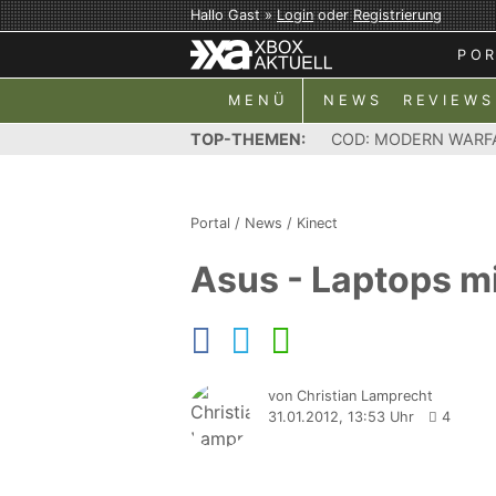
Hallo Gast »
Login
oder
Registrierung
PO
MENÜ
NEWS
REVIEWS
TOP-THEMEN:
COD: MODERN WARF
Portal
/
News
/
Kinect
Asus - Laptops m
von Christian Lamprecht
31.01.2012, 13:53 Uhr
4