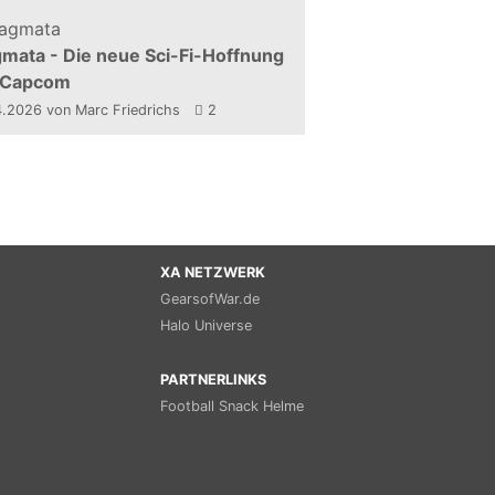
mata - Die neue Sci-Fi-Hoffnung
 Capcom
4.2026
von Marc Friedrichs
2
XA NETZWERK
GearsofWar.de
Halo Universe
PARTNERLINKS
Football Snack Helme