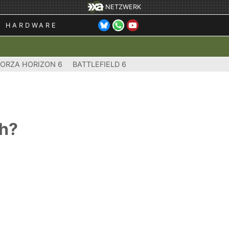
NETZWERK
HARDWARE
FORZA HORIZON 6
BATTLEFIELD 6
ch?