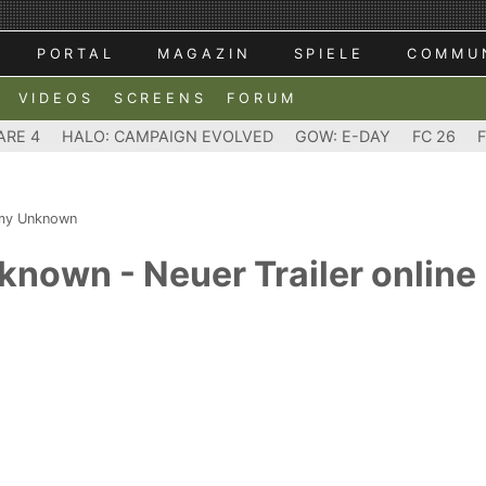
PORTAL
MAGAZIN
SPIELE
COMMU
VIDEOS
SCREENS
FORUM
ARE 4
HALO: CAMPAIGN EVOLVED
GOW: E-DAY
FC 26
my Unknown
own - Neuer Trailer online