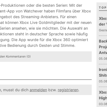
Produktionen oder die besten Serien: Mit der
TOP
ent-App von Watchever haben Filmfans über Xbox
ngebot des Streaming-Anbieters. Für einen
Xbo
at können Xbox Live Goldmitglieder mit der neuen
der
 Serien ansehen, wie sie möchten. Die Auswahl an
Gest
uktionen steht in deutscher Sprache sowie häufig
fügung. Die App wurde für die Xbox 360 optimiert
Bac
itive Bedienung durch Gesten und Stimme.
Proj
Ant
den Kommentaren (0)
05.08
Iron
Shit
05.08
, musst du dich
anmelden
bzw.
registrieren
.
Xbox
Hig
03.08