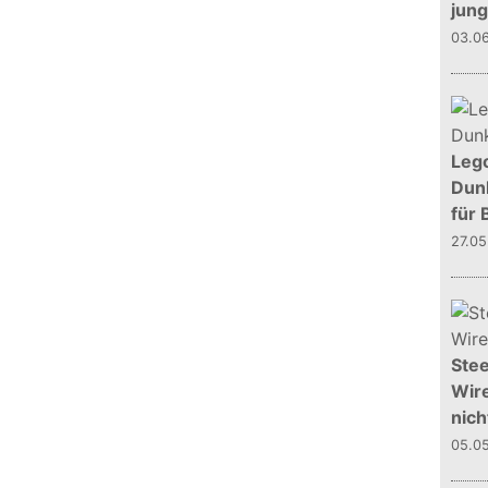
jun
03.0
Leg
Dunk
für 
27.0
Stee
Wire
nich
05.0