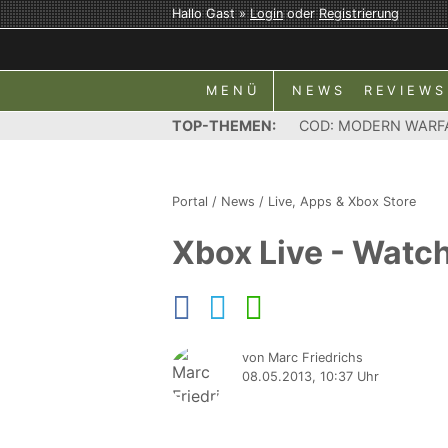
Hallo Gast »
Login
oder
Registrierung
MENÜ
NEWS
REVIEWS
TOP-THEMEN:
COD: MODERN WARF
Portal
/
News
/
Live, Apps & Xbox Store
Xbox Live - Watch
von Marc Friedrichs
08.05.2013, 10:37 Uhr