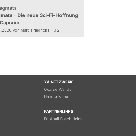
mata - Die neue Sci-Fi-Hoffnung
 Capcom
4.2026
von Marc Friedrichs
2
XA NETZWERK
GearsofWar.de
Halo Universe
PARTNERLINKS
Football Snack Helme