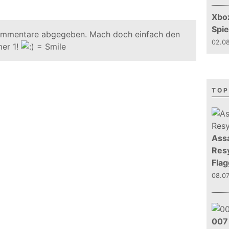
Xbo
Spie
ommentare abgegeben. Mach doch einfach den
02.08
er 1!
TOP
Assa
Resy
Flag
08.0
007 