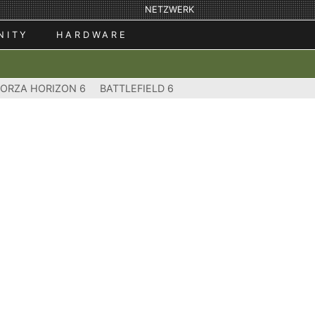
NETZWERK
NITY
HARDWARE
FORZA HORIZON 6
BATTLEFIELD 6