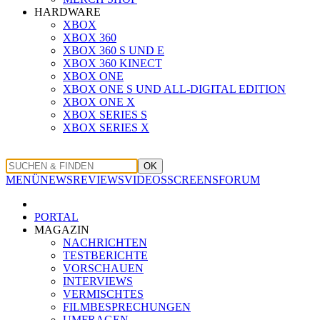
HARDWARE
XBOX
XBOX 360
XBOX 360 S UND E
XBOX 360 KINECT
XBOX ONE
XBOX ONE S UND ALL-DIGITAL EDITION
XBOX ONE X
XBOX SERIES S
XBOX SERIES X
OK
MENÜ
NEWS
REVIEWS
VIDEOS
SCREENS
FORUM
PORTAL
MAGAZIN
NACHRICHTEN
TESTBERICHTE
VORSCHAUEN
INTERVIEWS
VERMISCHTES
FILMBESPRECHUNGEN
UMFRAGEN