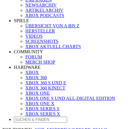
NEWSARCHIV
ARTIKELARCHIV
XBOX PODCASTS
SPIELE
ÜBERSICHT VON A BIS Z
HERSTELLER
VIDEOS
SCREENSHOTS
XBOX AKTUELL CHARTS
COMMUNITY
FORUM
MERCH SHOP
HARDWARE
XBOX
XBOX 360
XBOX 360 S UND E
XBOX 360 KINECT
XBOX ONE
XBOX ONE S UND ALL-DIGITAL EDITION
XBOX ONE X
XBOX SERIES S
XBOX SERIES X