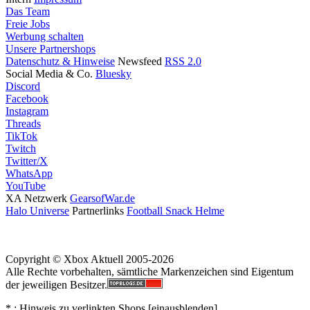
Das Team
Freie Jobs
Werbung schalten
Unsere Partnershops
Datenschutz & Hinweise
Newsfeed
RSS 2.0
Social Media & Co.
Bluesky
Discord
Facebook
Instagram
Threads
TikTok
Twitch
Twitter/X
WhatsApp
YouTube
XA Netzwerk
GearsofWar.de
Halo Universe
Partnerlinks
Football Snack Helme
Copyright © Xbox Aktuell 2005-2026
Alle Rechte vorbehalten, sämtliche Markenzeichen sind Eigentum
der jeweiligen Besitzer.
* : Hinweis zu verlinkten Shops [
ein
aus
blenden
]