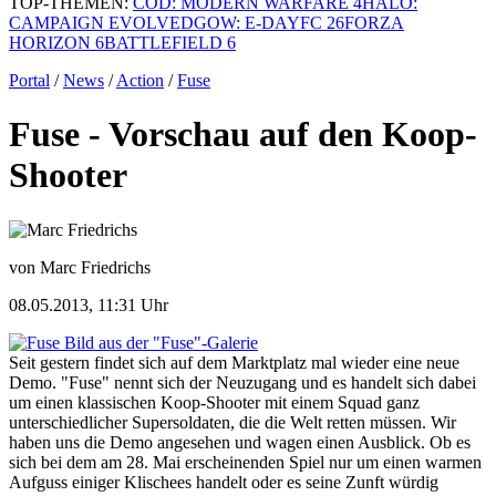
TOP-THEMEN:
COD: MODERN WARFARE 4
HALO:
CAMPAIGN EVOLVED
GOW: E-DAY
FC 26
FORZA
HORIZON 6
BATTLEFIELD 6
Portal
/
News
/
Action
/
Fuse
Fuse - Vorschau auf den Koop-
Shooter
von Marc Friedrichs
08.05.2013, 11:31 Uhr
Bild aus der "Fuse"-Galerie
Seit gestern findet sich auf dem Marktplatz mal wieder eine neue
Demo. "Fuse" nennt sich der Neuzugang und es handelt sich dabei
um einen klassischen Koop-Shooter mit einem Squad ganz
unterschiedlicher Supersoldaten, die die Welt retten müssen. Wir
haben uns die Demo angesehen und wagen einen Ausblick. Ob es
sich bei dem am 28. Mai erscheinenden Spiel nur um einen warmen
Aufguss einiger Klischees handelt oder es seine Zunft würdig