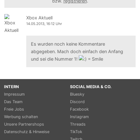
bzw.
registrieren
.
Xbox Aktuell
14.05.2013, 16:12 Uhr
Es wurden noch keine Kommentare
abgegeben. Mach doch einfach den Anfang
und sei die Nummer 1!
INTERN
SOCIAL MEDIA & CO.
Impressum
Bluesky
Das Team
Discord
Freie Jobs
Facebook
Werbung schalten
Instagram
Unsere Partnershops
Threads
Datenschutz & Hinweise
TikTok
Twitch