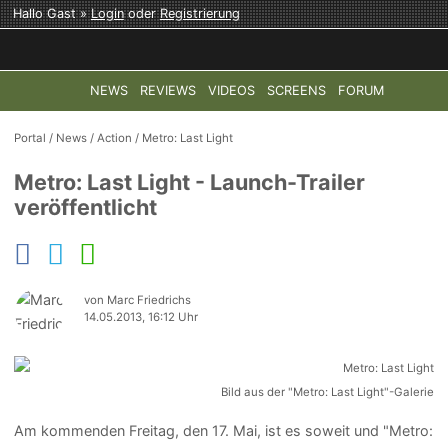
Hallo Gast »
Login
oder
Registrierung
NEWS
REVIEWS
VIDEOS
SCREENS
FORUM
TOP-THEMEN:
COD: MODERN WARFARE 4
HALO: CAMPAI
Portal
/
News
/
Action
/
Metro: Last Light
Metro: Last Light - Launch-Trailer
veröffentlicht
von Marc Friedrichs
14.05.2013, 16:12 Uhr
Bild aus der "Metro: Last Light"-Galerie
Am kommenden Freitag, den 17. Mai, ist es soweit und "Metro: