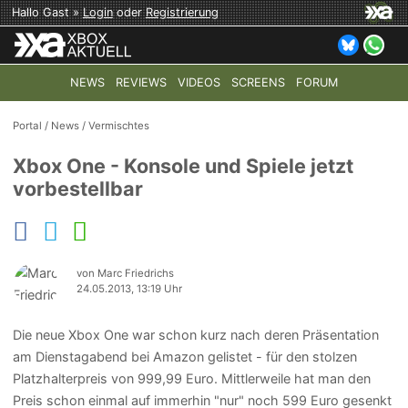
Hallo Gast »
Login
oder
Registrierung
NEWS
REVIEWS
VIDEOS
SCREENS
FORUM
TOP-THEMEN:
COD: MODERN WARFARE 4
HALO: CAMPAI
Portal
/
News
/
Vermischtes
Xbox One - Konsole und Spiele jetzt
vorbestellbar
von Marc Friedrichs
24.05.2013, 13:19 Uhr
Die neue Xbox One war schon kurz nach deren Präsentation
am Dienstagabend bei Amazon gelistet - für den stolzen
Platzhalterpreis von 999,99 Euro. Mittlerweile hat man den
Preis schon einmal auf immerhin "nur" noch 599 Euro gesenkt