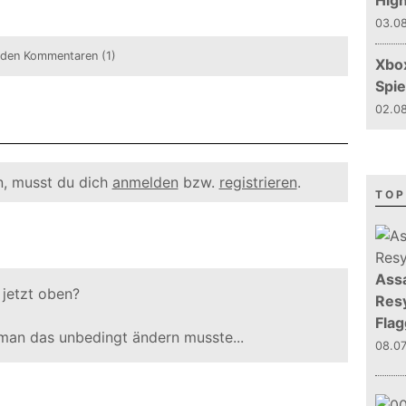
Hig
03.08
 den Kommentaren (1)
Xbo
Spie
02.08
, musst du dich
anmelden
bzw.
registrieren
.
TOP
Assa
 jetzt oben?
Resy
Flag
man das unbedingt ändern musste...
08.0