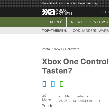
Hallo Gast »
Login
oder
Registrierung
PO
MENÜ
NEWS
REVIEWS
TOP-THEMEN:
COD: MODERN WARF
Portal
/
News
/
Hardware
Xbox One Control
Tasten?
von Marc Friedrichs
25.05.2013, 13:54 Uhr
1