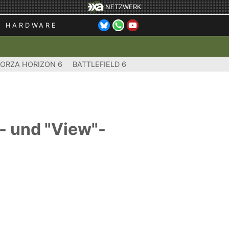
NETZWERK
HARDWARE
FORZA HORIZON 6
BATTLEFIELD 6
- und "View"-