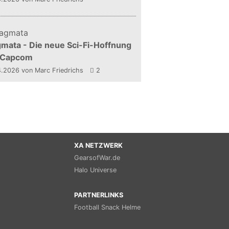
mata - Die neue Sci-Fi-Hoffnung
 Capcom
4.2026
von Marc Friedrichs
2
XA NETZWERK
GearsofWar.de
Halo Universe
PARTNERLINKS
Football Snack Helme