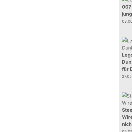
007 
jun
03.0
Leg
Dunk
für 
27.0
Stee
Wire
nich
05.0