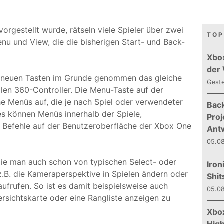
rgestellt wurde, rätseln viele Spieler über zwei
TOP
nu und View, die die bisherigen Start- und Back-
Xbo
der
e neuen Tasten im Grunde genommen das gleiche
Gest
len 360-Controller. Die Menu-Taste auf der
he Menüs auf, die je nach Spiel oder verwendeter
Bac
es können Menüs innerhalb der Spiele,
Proj
 Befehle auf der Benutzeroberfläche der Xbox One
Ant
05.08
die man auch schon von typischen Select- oder
Iron
 z.B. die Kameraperspektive in Spielen ändern oder
Shit
ufrufen. So ist es damit beispielsweise auch
05.08
ersichtskarte oder eine Rangliste anzeigen zu
Xbox