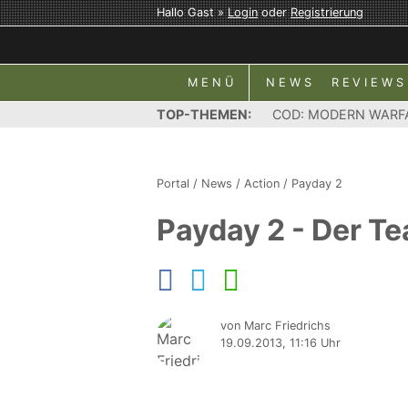
Hallo Gast »
Login
oder
Registrierung
MENÜ
NEWS
REVIEWS
TOP-THEMEN:
COD: MODERN WARF
Portal
/
News
/
Action
/
Payday 2
Payday 2 - Der T
von Marc Friedrichs
19.09.2013, 11:16 Uhr