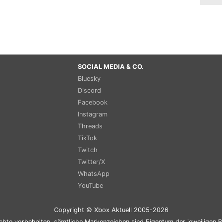
SOCIAL MEDIA & CO.
Bluesky
Discord
Facebook
Instagram
Threads
TikTok
Twitch
Twitter/X
WhatsApp
YouTube
Copyright © Xbox Aktuell 2005-2026
chte vorbehalten, sämtliche Markenzeichen sind Eigentum der jeweiligen B