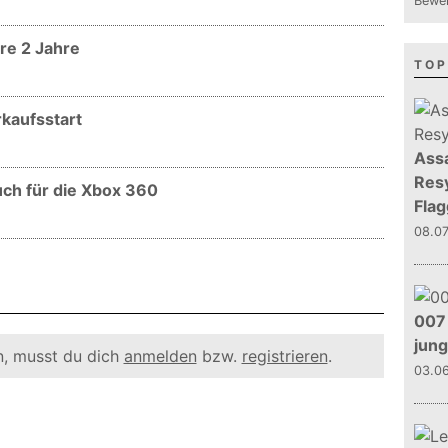
Bewer
re 2 Jahre
TOP
rkaufsstart
Assa
Resy
ch für die Xbox 360
Flag
08.0
007 
jun
, musst du dich
anmelden
bzw.
registrieren
.
03.0