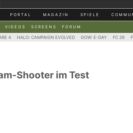
PORTAL
MAGAZIN
SPIELE
COMMU
VIDEOS
SCREENS
FORUM
ARE 4
HALO: CAMPAIGN EVOLVED
GOW: E-DAY
FC 26
eam-Shooter im Test