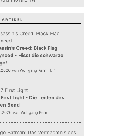
tung also fair
...
[+]
 ARTIKEL
ssin's Creed: Black Flag
nced - Hisst die schwarze
ge!
7.2026
von Wolfgang Kern
1
First Light - Die Leiden des
gen Bond
6.2026
von Wolfgang Kern