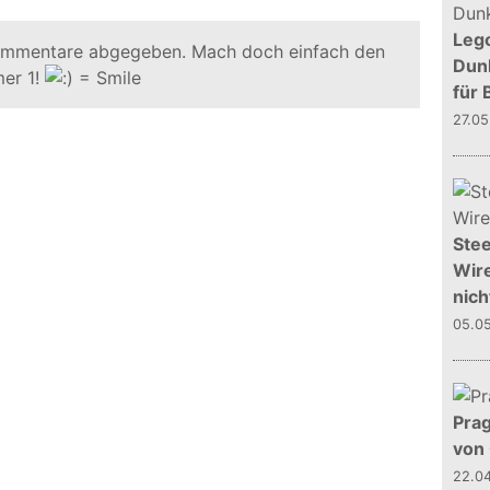
Leg
ommentare abgegeben. Mach doch einfach den
Dunk
er 1!
für 
27.0
Stee
Wire
nich
05.0
Prag
von
22.0