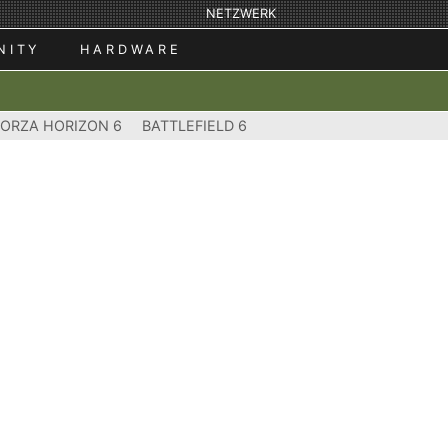
NETZWERK
NITY
HARDWARE
FORZA HORIZON 6
BATTLEFIELD 6