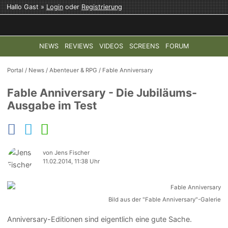
Hallo Gast »
Login
oder
Registrierung
NEWS
REVIEWS
VIDEOS
SCREENS
FORUM
TOP-THEMEN:
COD: MODERN WARFARE 4
HALO: CAMPAI
Portal
/
News
/
Abenteuer & RPG
/
Fable Anniversary
Fable Anniversary - Die Jubiläums-
Ausgabe im Test
von Jens Fischer
11.02.2014, 11:38 Uhr
Bild aus der "Fable Anniversary"-Galerie
Anniversary-Editionen sind eigentlich eine gute Sache.