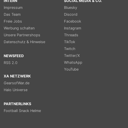
INTERN
SOCIAL MEDIA & CO.
Impressum
Bluesky
Das Team
Discord
Freie Jobs
Facebook
Werbung schalten
Instagram
Unsere Partnershops
Threads
Datenschutz & Hinweise
TikTok
Twitch
Twitter/X
NEWSFEED
WhatsApp
RSS 2.0
YouTube
XA NETZWERK
GearsofWar.de
Halo Universe
PARTNERLINKS
Football Snack Helme