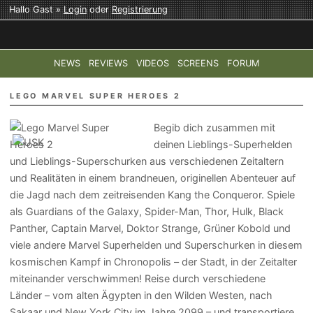
Hallo Gast »
Login
oder
Registrierung
NEWS
REVIEWS
VIDEOS
SCREENS
FORUM
TOP-THEMEN:
COD: MODERN WARFARE 4
HALO: CAMPAI
LEGO MARVEL SUPER HEROES 2
Begib dich zusammen mit
deinen Lieblings-Superhelden
und Lieblings-Superschurken aus verschiedenen Zeitaltern
und Realitäten in einem brandneuen, originellen Abenteuer auf
die Jagd nach dem zeitreisenden Kang the Conqueror. Spiele
als Guardians of the Galaxy, Spider-Man, Thor, Hulk, Black
Panther, Captain Marvel, Doktor Strange, Grüner Kobold und
viele andere Marvel Superhelden und Superschurken in diesem
kosmischen Kampf in Chronopolis – der Stadt, in der Zeitalter
miteinander verschwimmen! Reise durch verschiedene
Länder – vom alten Ägypten in den Wilden Westen, nach
Sakaar und New York City im Jahre 2099 – und transportiere