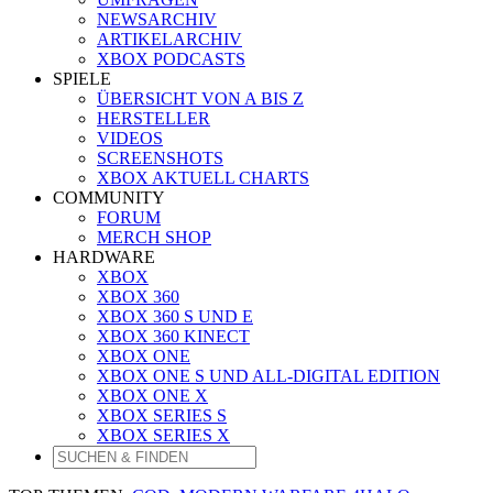
NEWSARCHIV
ARTIKELARCHIV
XBOX PODCASTS
SPIELE
ÜBERSICHT VON A BIS Z
HERSTELLER
VIDEOS
SCREENSHOTS
XBOX AKTUELL CHARTS
COMMUNITY
FORUM
MERCH SHOP
HARDWARE
XBOX
XBOX 360
XBOX 360 S UND E
XBOX 360 KINECT
XBOX ONE
XBOX ONE S UND ALL-DIGITAL EDITION
XBOX ONE X
XBOX SERIES S
XBOX SERIES X