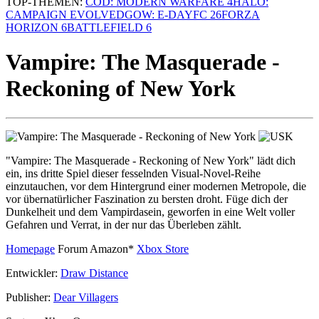
TOP-THEMEN:
COD: MODERN WARFARE 4
HALO:
CAMPAIGN EVOLVED
GOW: E-DAY
FC 26
FORZA
HORIZON 6
BATTLEFIELD 6
Vampire: The Masquerade -
Reckoning of New York
"Vampire: The Masquerade - Reckoning of New York" lädt dich
ein, ins dritte Spiel dieser fesselnden Visual-Novel-Reihe
einzutauchen, vor dem Hintergrund einer modernen Metropole, die
vor übernatürlicher Faszination zu bersten droht. Füge dich der
Dunkelheit und dem Vampirdasein, geworfen in eine Welt voller
Gefahren und Verrat, in der nur das Überleben zählt.
Homepage
Forum
Amazon*
Xbox Store
Entwickler:
Draw Distance
Publisher:
Dear Villagers