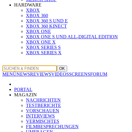
HARDWARE
XBOX
XBOX 360
XBOX 360 S UND E
XBOX 360 KINECT
XBOX ONE
XBOX ONE S UND ALL-DIGITAL EDITION
XBOX ONE X
XBOX SERIES S
XBOX SERIES X
OK
MENÜ
NEWS
REVIEWS
VIDEOS
SCREENS
FORUM
PORTAL
MAGAZIN
NACHRICHTEN
TESTBERICHTE
VORSCHAUEN
INTERVIEWS
VERMISCHTES
FILMBESPRECHUNGEN
UMFRAGEN