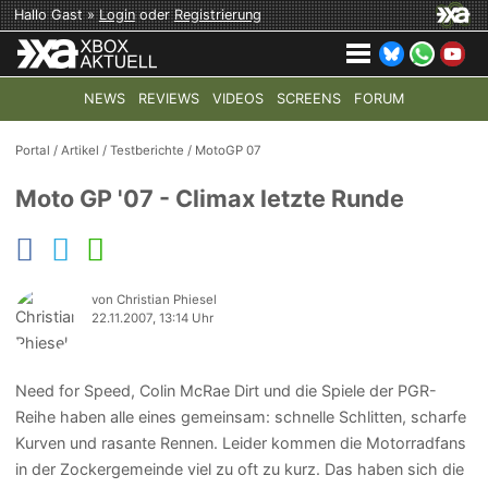
Hallo Gast »
Login
oder
Registrierung
NEWS
REVIEWS
VIDEOS
SCREENS
FORUM
TOP-THEMEN:
COD: MODERN WARFARE 4
HALO: CAMPAI
Portal
/
Artikel
/
Testberichte
/
MotoGP 07
Moto GP '07 - Climax letzte Runde
von Christian Phiesel
22.11.2007, 13:14 Uhr
Need for Speed, Colin McRae Dirt und die Spiele der PGR-
Reihe haben alle eines gemeinsam: schnelle Schlitten, scharfe
Kurven und rasante Rennen. Leider kommen die Motorradfans
in der Zockergemeinde viel zu oft zu kurz. Das haben sich die