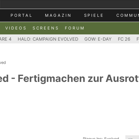
PORTAL
MAGAZIN
SPIELE
COMMU
VIDEOS
SCREENS
FORUM
ARE 4
HALO: CAMPAIGN EVOLVED
GOW: E-DAY
FC 26
lved
ed - Fertigmachen zur Ausro