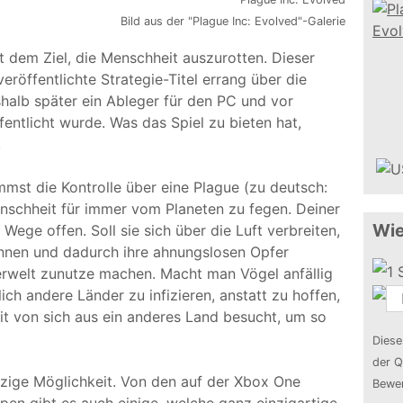
Bild aus der "Plague Inc: Evolved"-Galerie
it dem Ziel, die Menschheit auszurotten. Dieser
eröffentlichte Strategie-Titel errang über die
halb später ein Ableger für den PC und vor
entlicht wurde. Was das Spiel zu bieten hat,
.
immst die Kontrolle über eine Plague (zu deutsch:
Menschheit für immer vom Planeten zu fegen. Deiner
Wie
Wege offen. Soll sie sich über die Luft verbreiten,
önnen und dadurch ihre ahnungslosen Opfer
erwelt zunutze machen. Macht man Vögel anfällig
lich andere Länder zu infizieren, anstatt zu hoffen,
it von sich aus ein anderes Land besucht, um so
Diese
der Q
inzige Möglichkeit. Von den auf der Xbox One
Bewer