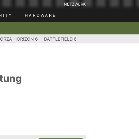
NETZWERK
NITY
HARDWARE
FORZA HORIZON 6
BATTLEFIELD 6
ttung