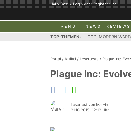
Hallo Gast »
Login
oder
Registrierung
MENÜ
NEWS
REVIEWS
TOP-THEMEN:
COD: MODERN WARF
Portal
/
Artikel
/
Lesertests
/
Plague Inc: Evo
Plague Inc: Evolv
Lesertest von Marvin
21.10.2015, 12:12 Uhr