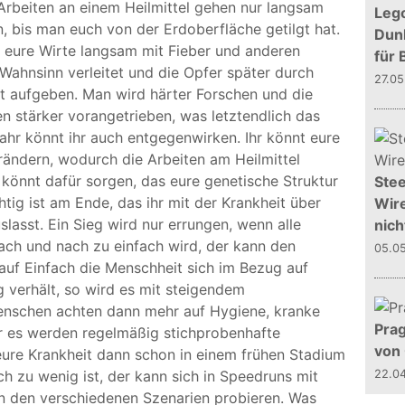
 Arbeiten an einem Heilmittel gehen nur langsam
Leg
n, bis man euch von der Erdoberfläche getilgt hat.
Dunk
r eure Wirte langsam mit Fieber und anderen
für 
Wahnsinn verleitet und die Opfer später durch
27.0
 aufgeben. Man wird härter Forschen und die
n stärker vorangetrieben, was letztendlich das
ahr könnt ihr auch entgegenwirken. Ihr könnt eure
rändern, wodurch die Arbeiten am Heilmittel
könnt dafür sorgen, das eure genetische Struktur
Stee
htig ist am Ende, das ihr mit der Krankheit über
Wire
lasst. Ein Sieg wird nur errungen, wenn alle
nich
ach und nach zu einfach wird, der kann den
05.0
auf Einfach die Menschheit sich im Bezug auf
g verhält, so wird es mit steigendem
enschen achten dann mehr auf Hygiene, kranke
Prag
 es werden regelmäßig stichprobenhafte
von
ure Krankheit dann schon in einem frühen Stadium
 zu wenig ist, der kann sich in Speedruns mit
22.0
in den verschiedenen Szenarien probieren. Was