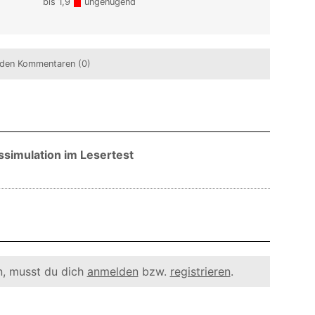
bis 1,9
ungenügend
den Kommentaren (0)
tssimulation im Lesertest
, musst du dich
anmelden
bzw.
registrieren
.