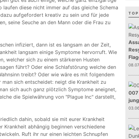
en gibt es auch einige, welche ganz einzigartige
o laufen diese nicht immer auf das gleiche Schema
TOP
 dazu aufgefordert kreativ zu sein und für jede
den, seine Seuche an den Mann oder die Frau zu
Assa
chen infiziert, dann ist es langsam an der Zeit,
Resy
rankheit langsam einige Symptome hervorruft. Wie
Flag
n, welcher sich zu einem stärkeren Husten
08.0
sagen führt? Oder eine Schlafstörung welche den
 Wahnsinn treibt? Oder wie wäre es mit folgendem
man sich entscheidet: neigt die Krankheit zu
 man sich auch ganz plötzlich Symptome aneignet,
007 
che die Spielwährung von "Plague Inc" darstellt,
jun
03.0
edlich dahin, sobald sie mit eurer Krankheit
rer Krankheit abhängig beginnen verschiedene
wickeln. Ruft ihr nur einen leichten Schnupfen