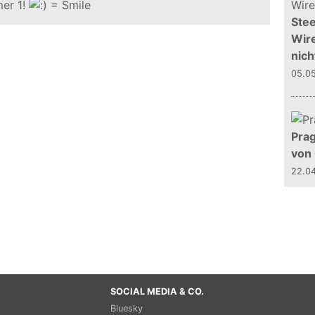
er 1!
Stee
Wire
nich
05.0
Prag
von
22.0
SOCIAL MEDIA & CO.
Bluesky