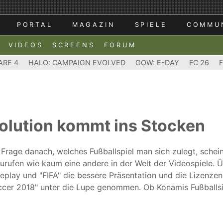
PORTAL
MAGAZIN
SPIELE
COMMU
VIDEOS
SCREENS
FORUM
ARE 4
HALO: CAMPAIGN EVOLVED
GOW: E-DAY
FC 26
volution kommt ins Stocken
 Frage danach, welches Fußballspiel man sich zulegt, schein
urufen wie kaum eine andere in der Welt der Videospiele. Ü
lay und "FIFA" die bessere Präsentation und die Lizenzen.
ccer 2018" unter die Lupe genommen. Ob Konamis Fußballs