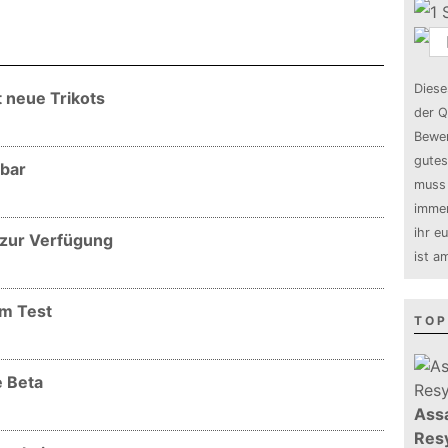
Diese
 neue Trikots
der Q
Bewer
gutes
gbar
muss 
immer
ihr e
 zur Verfügung
ist a
im Test
TOP
e Beta
Assa
Resy