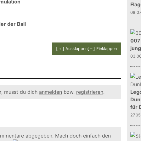
imulation
Flag
08.0
er der Ball
007 
jun
[ + ] Ausklappen
[ – ] Einklappen
03.0
, musst du dich
anmelden
bzw.
registrieren
.
Leg
Dunk
für 
27.0
ommentare abgegeben. Mach doch einfach den