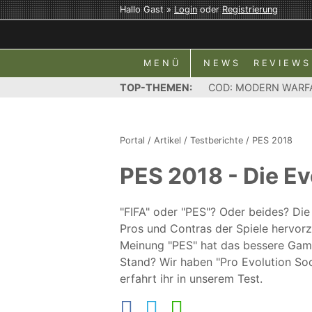
Hallo Gast »
Login
oder
Registrierung
MENÜ
NEWS
REVIEWS
TOP-THEMEN:
COD: MODERN WARF
Portal
/
Artikel
/
Testberichte
/
PES 2018
PES 2018 - Die E
"FIFA" oder "PES"? Oder beides? Die
Pros und Contras der Spiele hervorz
Meinung "PES" hat das bessere Gamep
Stand? Wir haben "Pro Evolution So
erfahrt ihr in unserem Test.