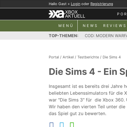
Hallo Gast »
Login
oder
Registrierung
PO
MENÜ
NEWS
REVIEWS
TOP-THEMEN:
COD: MODERN WARF
Portal
/
Artikel
/
Testberichte
/
Die Sims 4
Die Sims 4 - Ein S
Insgesamt ist es bereits drei Jahre 
beliebten Lebenssimulators für die X
war "Die Sims 3" für die Xbox 360. 
Wir haben den vierten Teil unter di
das Spiel gut zu bewerten.