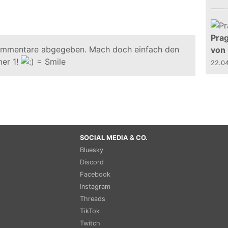
Prag
ommentare abgegeben. Mach doch einfach den
von
er 1!
22.0
SOCIAL MEDIA & CO.
Bluesky
Discord
Facebook
Instagram
Threads
TikTok
Twitch