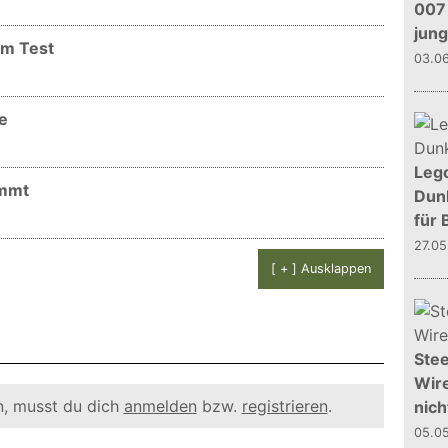
007 
jun
im Test
03.0
e
Leg
ommt
Dunk
für 
27.0
[ + ] Ausklappen
Stee
Wire
, musst du dich
anmelden
bzw.
registrieren
.
nich
05.0