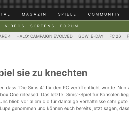
RTAL
MAGAZIN
SPIELE
COMMUNITY
VIDEOS
SCREENS
FORUM
ARE 4
HALO: CAMPAIGN EVOLVED
GOW: E-DAY
FC 26
piel sie zu knechten
her, dass "Die Sims 4" für den PC veröffentlicht wurde. Nu
box One released. Das letzte "Sims"-Spiel für Konsolen lie
Uns blieb vor allem die für damalige Verhältnisse sehr gute
e Lupe genommen und können euch bereits jetzt sagen, dass e