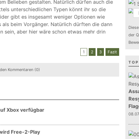
m Belieben gestalten. Natürlich dürfen auch die
ttels unterschiedlichen Typen könnt ihr so die
ider gibt es insgesamt weniger Optionen wie
s als beim Vorgänger. Natürlich dürften die dann
Diese
n sein, aber hier wäre schon etwas mehr drin
der Q
Bewer
1
2
3
Fazit
TOP
den Kommentaren (0)
Assa
Resy
Flag
 auf Xbox verfügbar
08.0
wird Free-2-Play