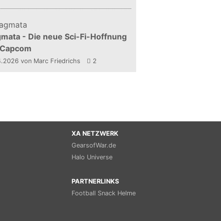
mata - Die neue Sci-Fi-Hoffnung
 Capcom
4.2026
von Marc Friedrichs
2
XA NETZWERK
GearsofWar.de
Halo Universe
PARTNERLINKS
Football Snack Helme