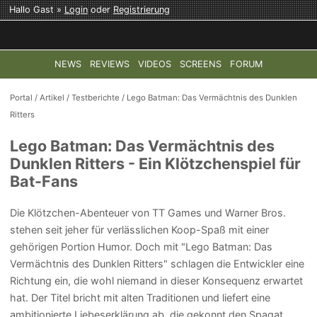
Hallo Gast »
Login
oder
Registrierung
NEWS
REVIEWS
VIDEOS
SCREENS
FORUM
TOP-THEMEN:
COD: MODERN WARFARE 4
HALO: CAMPAI
Portal
/
Artikel
/
Testberichte
/
Lego Batman: Das Vermächtnis des Dunklen
Ritters
Lego Batman: Das Vermächtnis des
Dunklen Ritters - Ein Klötzchenspiel für
Bat-Fans
Die Klötzchen-Abenteuer von TT Games und Warner Bros.
stehen seit jeher für verlässlichen Koop-Spaß mit einer
gehörigen Portion Humor. Doch mit "Lego Batman: Das
Vermächtnis des Dunklen Ritters" schlagen die Entwickler eine
Richtung ein, die wohl niemand in dieser Konsequenz erwartet
hat. Der Titel bricht mit alten Traditionen und liefert eine
ambitionierte Liebeserklärung ab, die gekonnt den Spagat