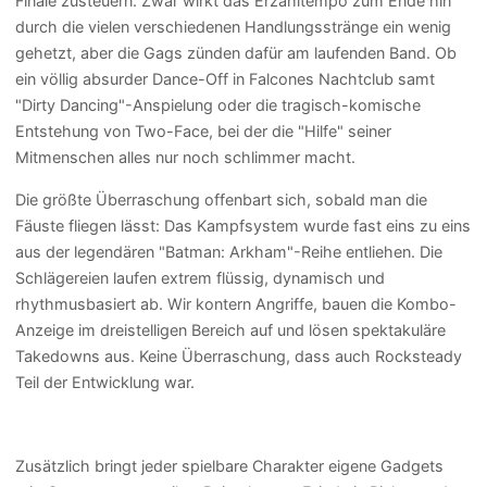
Finale zusteuern. Zwar wirkt das Erzähltempo zum Ende hin
durch die vielen verschiedenen Handlungsstränge ein wenig
gehetzt, aber die Gags zünden dafür am laufenden Band. Ob
ein völlig absurder Dance-Off in Falcones Nachtclub samt
"Dirty Dancing"-Anspielung oder die tragisch-komische
Entstehung von Two-Face, bei der die "Hilfe" seiner
Mitmenschen alles nur noch schlimmer macht.
Die größte Überraschung offenbart sich, sobald man die
Fäuste fliegen lässt: Das Kampfsystem wurde fast eins zu eins
aus der legendären "Batman: Arkham"-Reihe entliehen. Die
Schlägereien laufen extrem flüssig, dynamisch und
rhythmusbasiert ab. Wir kontern Angriffe, bauen die Kombo-
Anzeige im dreistelligen Bereich auf und lösen spektakuläre
Takedowns aus. Keine Überraschung, dass auch Rocksteady
Teil der Entwicklung war.
Zusätzlich bringt jeder spielbare Charakter eigene Gadgets