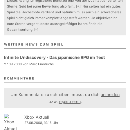
Dieses Rating für registrierte Benutzer lebt von der Qualität der verteilten
Sterne. Seid bei eurer Bewertung also fair
...
[+]
: Nur selten hat ein gutes
Spiel die Höchstnote verdient und natürlich muss auch ein schwächeres
Spiel nicht gleich immer komplett abgestraft werden. Je objektiver ihr
eure Sterne vergebt, desto aussagekräftiger ist am Ende die
Gesamtwertung.
[–]
WEITERE NEWS ZUM SPIEL
Infinite Undiscovery - Das japanische RPG im Test
27.09.2008 von Marc Friedrichs
KOMMENTARE
Um Kommentare zu schreiben, musst du dich
anmelden
bzw.
registrieren
.
Xbox Aktuell
27.09.2008, 19:15 Uhr