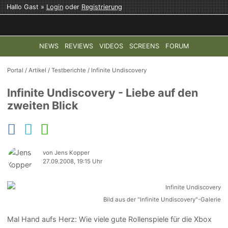
Hallo Gast »
Login
oder
Registrierung
NEWS
REVIEWS
VIDEOS
SCREENS
FORUM
TOP-THEMEN:
COD: MODERN WARFARE 4
HALO: CAMPAI
Portal
/
Artikel
/
Testberichte
/
Infinite Undiscovery
Infinite Undiscovery - Liebe auf den
zweiten Blick
von Jens Kopper
27.09.2008, 19:15 Uhr
Bild aus der "Infinite Undiscovery"-Galerie
Mal Hand aufs Herz: Wie viele gute Rollenspiele für die Xbox