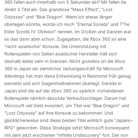
360 fallen euch innerhalb von 5 Sekunden ein? Mir fallen da
direkt 3 Titel ein. Das grandiose "Mass Effect", "Lost
Odyssey" und "Blue Dragon". Wenn ich etwas länger
überlegen könnte, würde ich noch "Eternal Sonata" und T"he
Elder Scrolls IV: Oblivion" nennen. Im Großen und Ganzen war
es das dann aber schon. Zugegeben, die Xbox 360 ist eine
"nicht-asiatische" Konsole. Die Unterstützung mit
Rollenspielen von Seiten asiatischer Hersteller hält sich
deshalb leider sehr in Grenzen. Nicht grundlos ist die Xbox
360 in Japan ein ziemliches Verlustgeschäft für Microsoft.
Allerdings hat man diese Entwicklung in Redmond früh genug
bemerkt und sich Gegenmaßnahmen überlegt. Gerade in
Japan sind die auf der Xbox 360 so spärlich vorhandenen
Rollenspiele nämlich absolute Verkaufsschlager. Darum hat
Microsoft viel Geld investiert, um Titel wie "Blue Dragon" und
"Lost Odyssey" auf ihre Konsole zu bekommen. Und
glücklicherweise sind diese beiden Titel wirklich gute "Japano-
RPG" geworden. Diese Strategie setzt Microsoft konsequent
mit dem jetzt erschienen "Infinite Undiscovery" fort. Der von