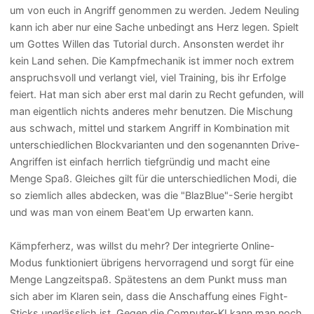
um von euch in Angriff genommen zu werden. Jedem Neuling
kann ich aber nur eine Sache unbedingt ans Herz legen. Spielt
um Gottes Willen das Tutorial durch. Ansonsten werdet ihr
kein Land sehen. Die Kampfmechanik ist immer noch extrem
anspruchsvoll und verlangt viel, viel Training, bis ihr Erfolge
feiert. Hat man sich aber erst mal darin zu Recht gefunden, will
man eigentlich nichts anderes mehr benutzen. Die Mischung
aus schwach, mittel und starkem Angriff in Kombination mit
unterschiedlichen Blockvarianten und den sogenannten Drive-
Angriffen ist einfach herrlich tiefgründig und macht eine
Menge Spaß. Gleiches gilt für die unterschiedlichen Modi, die
so ziemlich alles abdecken, was die "BlazBlue"-Serie hergibt
und was man von einem Beat'em Up erwarten kann.
Kämpferherz, was willst du mehr? Der integrierte Online-
Modus funktioniert übrigens hervorragend und sorgt für eine
Menge Langzeitspaß. Spätestens an dem Punkt muss man
sich aber im Klaren sein, dass die Anschaffung eines Fight-
Sticks unerlässlich ist. Gegen die Computer-KI kann man noch