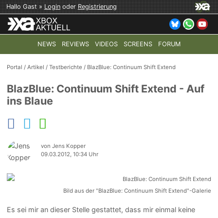
Hallo Gast »
Login
oder
Registrierung
NEWS
REVIEWS
VIDEOS
SCREENS
FORUM
TOP-THEMEN:
COD: MODERN WARFARE 4
HALO: CAMPAI
Portal
/
Artikel
/
Testberichte
/
BlazBlue: Continuum Shift Extend
BlazBlue: Continuum Shift Extend - Auf
ins Blaue
von Jens Kopper
09.03.2012, 10:34 Uhr
Bild aus der "BlazBlue: Continuum Shift Extend"-Galerie
Es sei mir an dieser Stelle gestattet, dass mir einmal keine