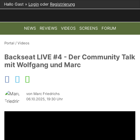
Hallo Gast »
Login
oder
Registrierung
NEWS
REVIEWS
VIDEOS
SCREENS
FORUM
TOP-THEMEN:
COD: MODERN WARFARE 4
HALO: CAMPAI
Portal
/
Videos
Backseat LIVE #4 - Der Community Talk
mit Wolfgang und Marc
von Marc Friedrichs
06.10.2025, 19:30 Uhr