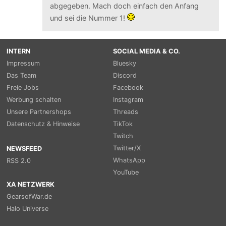
abgegeben. Mach doch einfach den Anfang
und sei die Nummer 1!
INTERN
SOCIAL MEDIA & CO.
Impressum
Bluesky
Das Team
Discord
Freie Jobs
Facebook
Werbung schalten
Instagram
Unsere Partnershops
Threads
Datenschutz & Hinweise
TikTok
Twitch
Twitter/X
NEWSFEED
WhatsApp
RSS 2.0
YouTube
XA NETZWERK
GearsofWar.de
Halo Universe