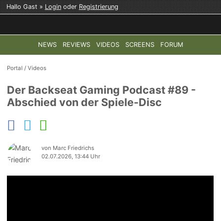
Hallo Gast »
Login
oder
Registrierung
NEWS
REVIEWS
VIDEOS
SCREENS
FORUM
TOP-THEMEN:
COD: MODERN WARFARE 4
HALO: CAMPAI
Portal
/
Videos
Der Backseat Gaming Podcast #89 -
Abschied von der Spiele-Disc
von Marc Friedrichs
02.07.2026, 13:44 Uhr