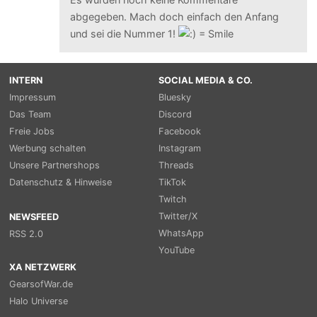
abgegeben. Mach doch einfach den Anfang
und sei die Nummer 1!
INTERN
SOCIAL MEDIA & CO.
Impressum
Bluesky
Das Team
Discord
Freie Jobs
Facebook
Werbung schalten
Instagram
Unsere Partnershops
Threads
Datenschutz & Hinweise
TikTok
Twitch
Twitter/X
NEWSFEED
WhatsApp
RSS 2.0
YouTube
XA NETZWERK
GearsofWar.de
Halo Universe