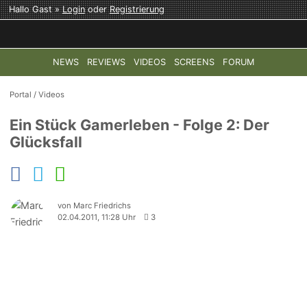
Hallo Gast »
Login
oder
Registrierung
NEWS
REVIEWS
VIDEOS
SCREENS
FORUM
TOP-THEMEN:
COD: MODERN WARFARE 4
HALO: CAMPAI
Portal
/
Videos
Ein Stück Gamerleben - Folge 2: Der
Glücksfall
von Marc Friedrichs
02.04.2011, 11:28 Uhr
3