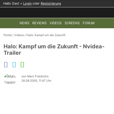
Hallo Gast »
Login
oder
Registrierung
NEWS
REVIEWS
VIDEOS
SCREENS
FORUM
TOP-THEMEN:
COD: MODERN WARFARE 4
HALO: CAMPAI
Portal
/
Videos
/
Halo: Kampf um die Zukunft
Halo: Kampf um die Zukunft - Nvidea-
Trailer
von Marc Friedrichs
26.09.2000, 11:47 Uhr