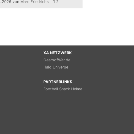
4.2026
von Marc Friedrichs
2
XA NETZWERK
GearsofWar.de
Halo Universe
PARTNERLINKS
Football Snack Helme