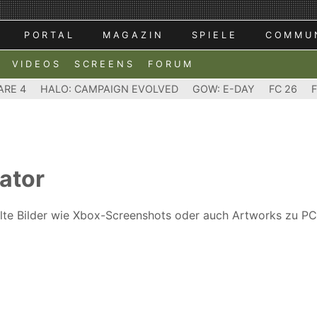
PORTAL
MAGAZIN
SPIELE
COMMU
VIDEOS
SCREENS
FORUM
ARE 4
HALO: CAMPAIGN EVOLVED
GOW: E-DAY
FC 26
ator
ählte Bilder wie Xbox-Screenshots oder auch Artworks zu PC 