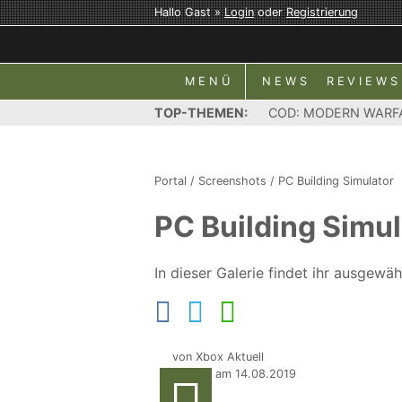
Hallo Gast »
Login
oder
Registrierung
MENÜ
NEWS
REVIEWS
TOP-THEMEN:
COD: MODERN WARF
Portal
/
Screenshots
/
PC Building Simulator
PC Building Simul
In dieser Galerie findet ihr ausgew
von Xbox Aktuell
Update am 14.08.2019