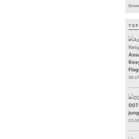
Bewer
TOP
Assa
Resy
Flag
08.0
007 
jun
03.0