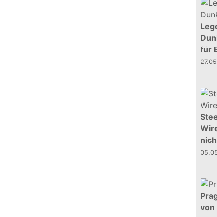
Leg
Dunk
für 
27.0
Stee
Wire
nich
05.0
Prag
von