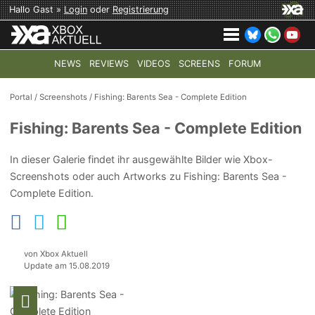
Hallo Gast »
Login
oder
Registrierung
NEWS
REVIEWS
VIDEOS
SCREENS
FORUM
TOP-THEMEN:
COD: MODERN WARFARE 4
HALO: CAMPAI
Portal
/
Screenshots
/
Fishing: Barents Sea - Complete Edition
Fishing: Barents Sea - Complete Edition
In dieser Galerie findet ihr ausgewählte Bilder wie Xbox-
Screenshots oder auch Artworks zu Fishing: Barents Sea -
Complete Edition.
von Xbox Aktuell
Update am 15.08.2019