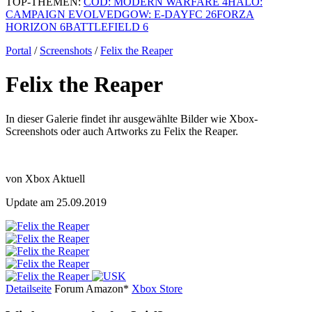
TOP-THEMEN:
COD: MODERN WARFARE 4
HALO:
CAMPAIGN EVOLVED
GOW: E-DAY
FC 26
FORZA
HORIZON 6
BATTLEFIELD 6
Portal
/
Screenshots
/
Felix the Reaper
Felix the Reaper
In dieser Galerie findet ihr ausgewählte Bilder wie Xbox-
Screenshots oder auch Artworks zu Felix the Reaper.
von Xbox Aktuell
Update am 25.09.2019
Detailseite
Forum
Am
a
z
o
n*
Xbox
Store