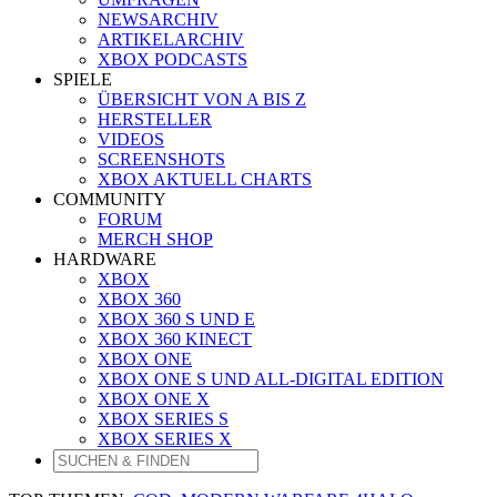
NEWSARCHIV
ARTIKELARCHIV
XBOX PODCASTS
SPIELE
ÜBERSICHT VON A BIS Z
HERSTELLER
VIDEOS
SCREENSHOTS
XBOX AKTUELL CHARTS
COMMUNITY
FORUM
MERCH SHOP
HARDWARE
XBOX
XBOX 360
XBOX 360 S UND E
XBOX 360 KINECT
XBOX ONE
XBOX ONE S UND ALL-DIGITAL EDITION
XBOX ONE X
XBOX SERIES S
XBOX SERIES X