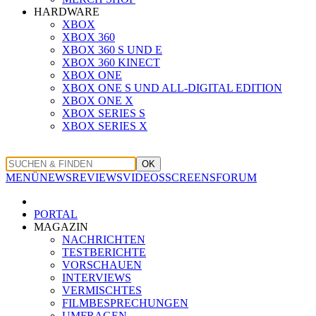
HARDWARE
XBOX
XBOX 360
XBOX 360 S UND E
XBOX 360 KINECT
XBOX ONE
XBOX ONE S UND ALL-DIGITAL EDITION
XBOX ONE X
XBOX SERIES S
XBOX SERIES X
OK
MENÜ
NEWS
REVIEWS
VIDEOS
SCREENS
FORUM
PORTAL
MAGAZIN
NACHRICHTEN
TESTBERICHTE
VORSCHAUEN
INTERVIEWS
VERMISCHTES
FILMBESPRECHUNGEN
UMFRAGEN