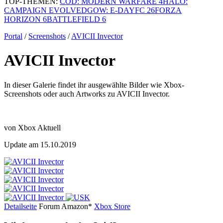
TOP-THEMEN:
COD: MODERN WARFARE 4
HALO:
CAMPAIGN EVOLVED
GOW: E-DAY
FC 26
FORZA
HORIZON 6
BATTLEFIELD 6
Portal
/
Screenshots
/
AVICII Invector
AVICII Invector
In dieser Galerie findet ihr ausgewählte Bilder wie Xbox-
Screenshots oder auch Artworks zu AVICII Invector.
von Xbox Aktuell
Update am 15.10.2019
Detailseite
Forum
Am
a
z
o
n*
Xbox
Store