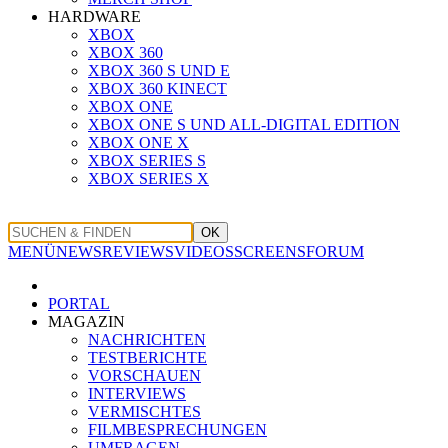
HARDWARE
XBOX
XBOX 360
XBOX 360 S UND E
XBOX 360 KINECT
XBOX ONE
XBOX ONE S UND ALL-DIGITAL EDITION
XBOX ONE X
XBOX SERIES S
XBOX SERIES X
OK
MENÜ
NEWS
REVIEWS
VIDEOS
SCREENS
FORUM
PORTAL
MAGAZIN
NACHRICHTEN
TESTBERICHTE
VORSCHAUEN
INTERVIEWS
VERMISCHTES
FILMBESPRECHUNGEN
UMFRAGEN