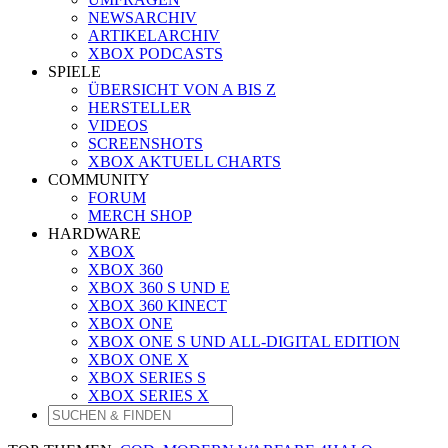
NEWSARCHIV
ARTIKELARCHIV
XBOX PODCASTS
SPIELE
ÜBERSICHT VON A BIS Z
HERSTELLER
VIDEOS
SCREENSHOTS
XBOX AKTUELL CHARTS
COMMUNITY
FORUM
MERCH SHOP
HARDWARE
XBOX
XBOX 360
XBOX 360 S UND E
XBOX 360 KINECT
XBOX ONE
XBOX ONE S UND ALL-DIGITAL EDITION
XBOX ONE X
XBOX SERIES S
XBOX SERIES X