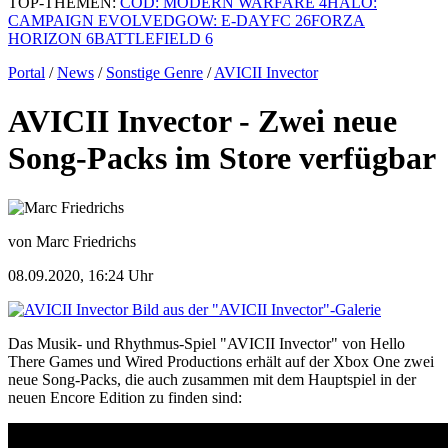
TOP-THEMEN:
COD: MODERN WARFARE 4
HALO:
CAMPAIGN EVOLVED
GOW: E-DAY
FC 26
FORZA
HORIZON 6
BATTLEFIELD 6
Portal
/
News
/
Sonstige Genre
/
AVICII Invector
AVICII Invector - Zwei neue
Song-Packs im Store verfügbar
von Marc Friedrichs
08.09.2020, 16:24 Uhr
Bild aus der "AVICII Invector"-Galerie
Das Musik- und Rhythmus-Spiel "AVICII Invector" von Hello
There Games und Wired Productions erhält auf der Xbox One zwei
neue Song-Packs, die auch zusammen mit dem Hauptspiel in der
neuen Encore Edition zu finden sind: