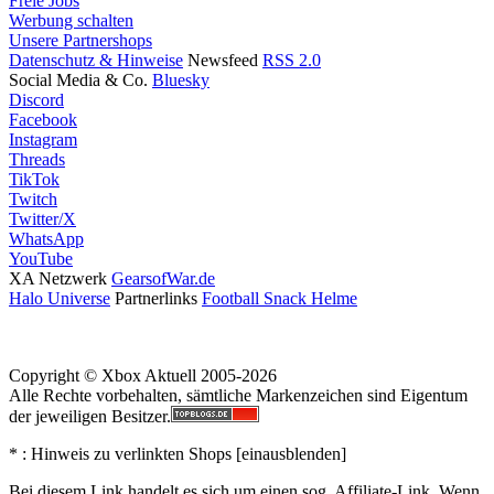
Freie Jobs
Werbung schalten
Unsere Partnershops
Datenschutz & Hinweise
Newsfeed
RSS 2.0
Social Media & Co.
Bluesky
Discord
Facebook
Instagram
Threads
TikTok
Twitch
Twitter/X
WhatsApp
YouTube
XA Netzwerk
GearsofWar.de
Halo Universe
Partnerlinks
Football Snack Helme
Copyright © Xbox Aktuell 2005-2026
Alle Rechte vorbehalten, sämtliche Markenzeichen sind Eigentum
der jeweiligen Besitzer.
* : Hinweis zu verlinkten Shops [
ein
aus
blenden
]
Bei diesem Link handelt es sich um einen sog. Affiliate-Link. Wenn