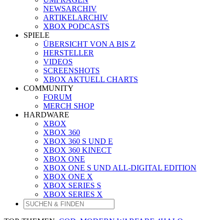
NEWSARCHIV
ARTIKELARCHIV
XBOX PODCASTS
SPIELE
ÜBERSICHT VON A BIS Z
HERSTELLER
VIDEOS
SCREENSHOTS
XBOX AKTUELL CHARTS
COMMUNITY
FORUM
MERCH SHOP
HARDWARE
XBOX
XBOX 360
XBOX 360 S UND E
XBOX 360 KINECT
XBOX ONE
XBOX ONE S UND ALL-DIGITAL EDITION
XBOX ONE X
XBOX SERIES S
XBOX SERIES X