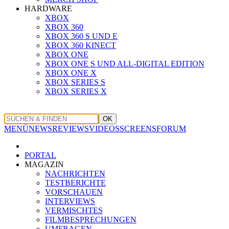
HARDWARE
XBOX
XBOX 360
XBOX 360 S UND E
XBOX 360 KINECT
XBOX ONE
XBOX ONE S UND ALL-DIGITAL EDITION
XBOX ONE X
XBOX SERIES S
XBOX SERIES X
OK
MENÜ
NEWS
REVIEWS
VIDEOS
SCREENS
FORUM
PORTAL
MAGAZIN
NACHRICHTEN
TESTBERICHTE
VORSCHAUEN
INTERVIEWS
VERMISCHTES
FILMBESPRECHUNGEN
UMFRAGEN