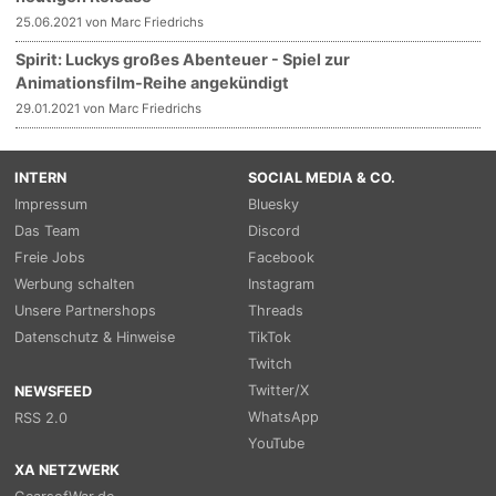
25.06.2021 von Marc Friedrichs
Spirit: Luckys großes Abenteuer - Spiel zur
Animationsfilm-Reihe angekündigt
29.01.2021 von Marc Friedrichs
INTERN
SOCIAL MEDIA & CO.
Impressum
Bluesky
Das Team
Discord
Freie Jobs
Facebook
Werbung schalten
Instagram
Unsere Partnershops
Threads
Datenschutz & Hinweise
TikTok
Twitch
Twitter/X
NEWSFEED
WhatsApp
RSS 2.0
YouTube
XA NETZWERK