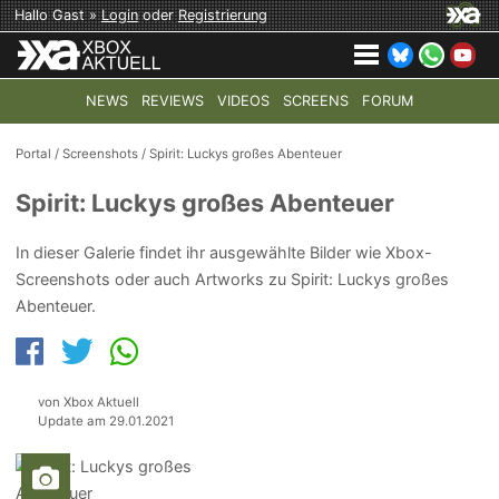
Hallo Gast »
Login
oder
Registrierung
NEWS
REVIEWS
VIDEOS
SCREENS
FORUM
TOP-THEMEN:
COD: MODERN WARFARE 4
HALO: CAMPAI
Portal
/
Screenshots
/
Spirit: Luckys großes Abenteuer
Spirit: Luckys großes Abenteuer
In dieser Galerie findet ihr ausgewählte Bilder wie Xbox-
Screenshots oder auch Artworks zu Spirit: Luckys großes
Abenteuer.
von Xbox Aktuell
Update am 29.01.2021