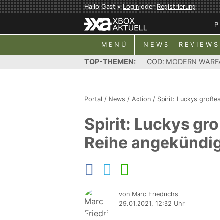
Hallo Gast »
Login
oder
Registrierung
P
MENÜ
NEWS
REVIEWS
TOP-THEMEN:
COD: MODERN WARF
Portal
/
News
/
Action
/
Spirit: Luckys große
Spirit: Luckys gr
Reihe angekündig
von Marc Friedrichs
29.01.2021, 12:32 Uhr