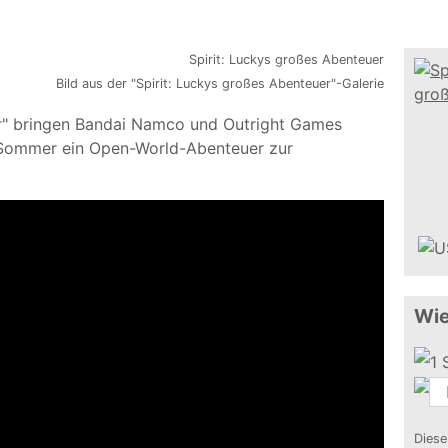
Bild aus der "Spirit: Luckys großes Abenteuer"-Galerie
er" bringen Bandai Namco und Outright Games
Sommer ein Open-World-Abenteuer zur
Wie
Diese