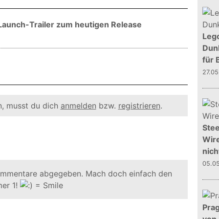
 Launch-Trailer zum heutigen Release
Leg
Dunk
für 
27.0
, musst du dich
anmelden
bzw.
registrieren
.
Stee
Wire
nich
05.0
ommentare abgegeben. Mach doch einfach den
er 1!
Prag