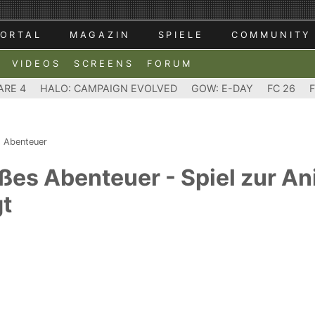
ORTAL
MAGAZIN
SPIELE
COMMUNITY
VIDEOS
SCREENS
FORUM
ARE 4
HALO: CAMPAIGN EVOLVED
GOW: E-DAY
FC 26
s Abenteuer
oßes Abenteuer - Spiel zur A
t