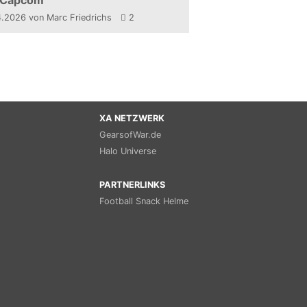
 Capcom
4.2026
von Marc Friedrichs
2
XA NETZWERK
GearsofWar.de
Halo Universe
PARTNERLINKS
Football Snack Helme