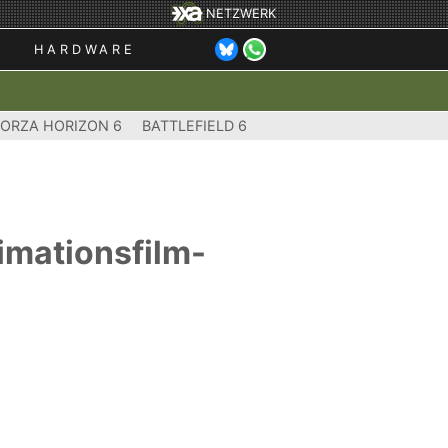
NETZWERK
HARDWARE
FORZA HORIZON 6
BATTLEFIELD 6
nimationsfilm-