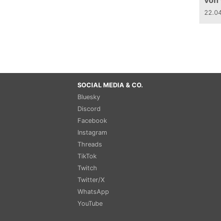
von
22.0
SOCIAL MEDIA & CO.
Bluesky
Discord
Facebook
Instagram
Threads
TikTok
Twitch
Twitter/X
WhatsApp
YouTube