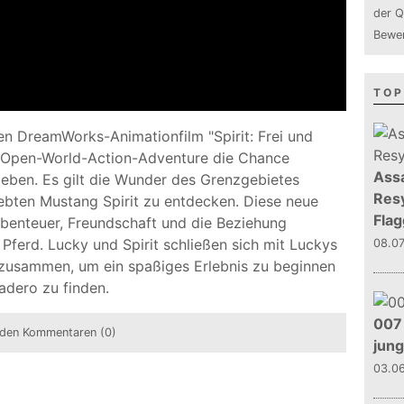
der Q
Bewer
TOP
en DreamWorks-Animationfilm "Spirit: Frei und
m Open-World-Action-Adventure die Chance
Assa
leben. Es gilt die Wunder des Grenzgebietes
Resy
bten Mustang Spirit zu entdecken. Diese neue
Flag
benteuer, Freundschaft und die Beziehung
ferd. Lucky und Spirit schließen sich mit Luckys
08.0
 zusammen, um ein spaßiges Erlebnis zu beginnen
adero zu finden.
007 
den Kommentaren (0)
jun
03.0