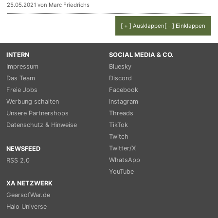
25.05.2021 von Marc Friedrichs
[ + ] Ausklappen
[ – ] Einklappen
INTERN
SOCIAL MEDIA & CO.
Impressum
Bluesky
Das Team
Discord
Freie Jobs
Facebook
Werbung schalten
Instagram
Unsere Partnershops
Threads
Datenschutz & Hinweise
TikTok
Twitch
Twitter/X
NEWSFEED
WhatsApp
RSS 2.0
YouTube
XA NETZWERK
GearsofWar.de
Halo Universe