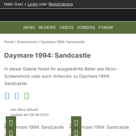
Hallo Gast »
Login
oder
Registrierung
NEWS
REVIEWS
VIDEOS
SCREENS
FORUM
TOP-THEMEN:
COD: MODERN WARFARE 4
HALO: CAMPAI
Portal
/
Screenshots
/
Daymare 1994: Sandcastle
Daymare 1994: Sandcastle
In dieser Galerie findet ihr ausgewählte Bilder wie Xbox-
Screenshots oder auch Artworks zu Daymare 1994:
Sandcastle.
von Xbox Aktuell
Update am 06.09.2023