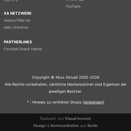
YouTube
XA NETZWERK
GearsofWar.de
Halo Universe
PARTNERLINKS
Football Snack Helme
Copyright © Xbox Aktuell 2005-2026
Alle Rechte vorbehalten, sämtliche Markenzeichen sind Eigentum der
jeweiligen Besitzer.
* : Hinweis zu verlinkten Shops [
ein
blenden
]
Realisiert von
Visual Invents
Design
&
Kommunikation
aus
Berlin