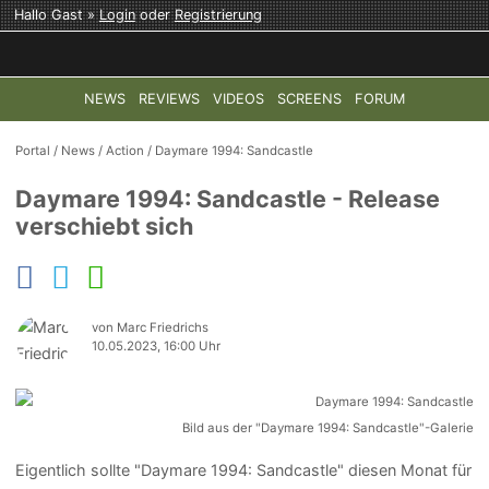
Hallo Gast »
Login
oder
Registrierung
NEWS
REVIEWS
VIDEOS
SCREENS
FORUM
TOP-THEMEN:
COD: MODERN WARFARE 4
HALO: CAMPAI
Portal
/
News
/
Action
/
Daymare 1994: Sandcastle
Daymare 1994: Sandcastle - Release
verschiebt sich
von Marc Friedrichs
10.05.2023, 16:00 Uhr
Bild aus der "Daymare 1994: Sandcastle"-Galerie
Eigentlich sollte "Daymare 1994: Sandcastle" diesen Monat für