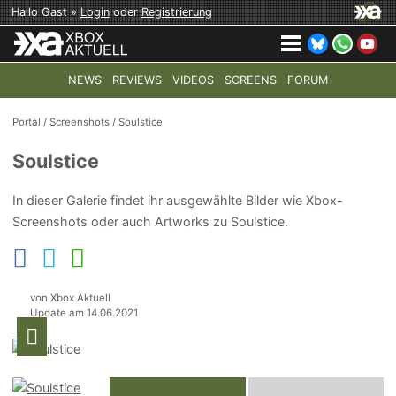
Hallo Gast »
Login
oder
Registrierung
NEWS
REVIEWS
VIDEOS
SCREENS
FORUM
TOP-THEMEN:
COD: MODERN WARFARE 4
HALO: CAMPAI
Portal
/
Screenshots
/
Soulstice
Soulstice
In dieser Galerie findet ihr ausgewählte Bilder wie Xbox-
Screenshots oder auch Artworks zu Soulstice.
von Xbox Aktuell
Update am 14.06.2021