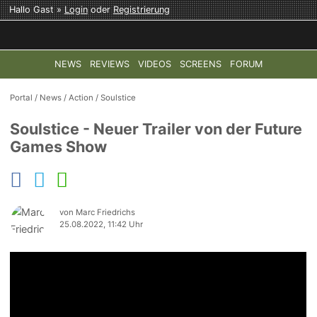
Hallo Gast »
Login
oder
Registrierung
NEWS
REVIEWS
VIDEOS
SCREENS
FORUM
TOP-THEMEN:
COD: MODERN WARFARE 4
HALO: CAMPAI
Portal
/
News
/
Action
/
Soulstice
Soulstice - Neuer Trailer von der Future
Games Show
von Marc Friedrichs
25.08.2022, 11:42 Uhr