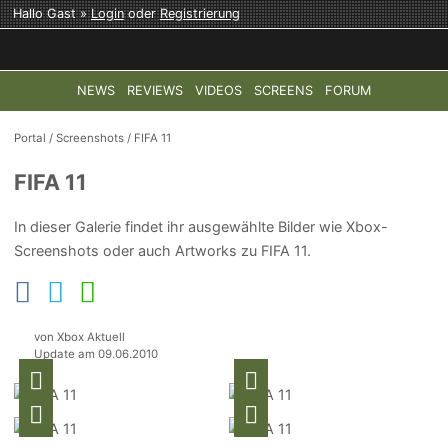
Hallo Gast »
Login
oder
Registrierung
NEWS
REVIEWS
VIDEOS
SCREENS
FORUM
TOP-THEMEN:
COD: MODERN WARFARE 4
HALO: CAMPAI
Portal
/
Screenshots
/
FIFA 11
FIFA 11
In dieser Galerie findet ihr ausgewählte Bilder wie Xbox-
Screenshots oder auch Artworks zu FIFA 11.
von Xbox Aktuell
Update am 09.06.2010