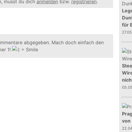
, musst du dich
anmelden
bzw.
registrieren
.
Leg
Dunk
für 
27.0
ommentare abgegeben. Mach doch einfach den
er 1!
Stee
Wire
nich
05.0
Prag
von
22.0