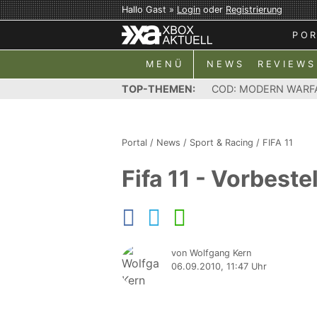
Hallo Gast »
Login
oder
Registrierung
PO
MENÜ
NEWS
REVIEWS
TOP-THEMEN:
COD: MODERN WARF
Portal
/
News
/
Sport & Racing
/
FIFA 11
Fifa 11 - Vorbest
von Wolfgang Kern
06.09.2010, 11:47 Uhr