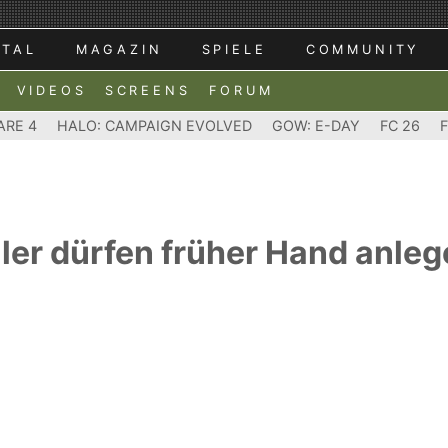
RTAL
MAGAZIN
SPIELE
COMMUNITY
VIDEOS
SCREENS
FORUM
ARE 4
HALO: CAMPAIGN EVOLVED
GOW: E-DAY
FC 26
eller dürfen früher Hand anle