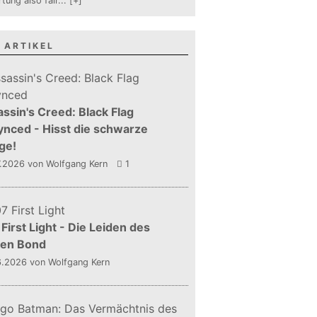
tung also fair
...
[+]
 ARTIKEL
ssin's Creed: Black Flag
nced - Hisst die schwarze
ge!
7.2026
von Wolfgang Kern
1
First Light - Die Leiden des
gen Bond
6.2026
von Wolfgang Kern