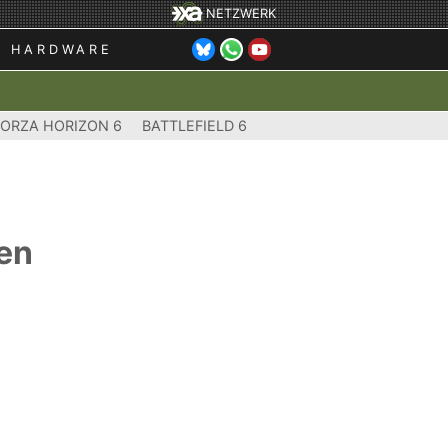
NETZWERK
HARDWARE
FORZA HORIZON 6
BATTLEFIELD 6
gen