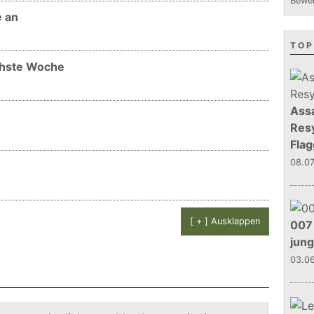
Bewer
e an
TOP
chste Woche
Assa
Resy
Flag
08.0
[ + ] Ausklappen
007 
jun
03.0