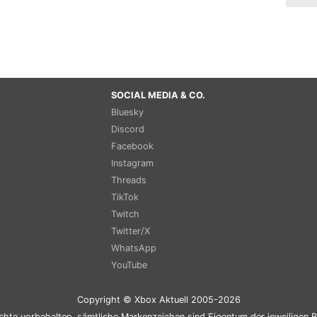
SOCIAL MEDIA & CO.
Bluesky
Discord
Facebook
Instagram
Threads
TikTok
Twitch
Twitter/X
WhatsApp
YouTube
Copyright © Xbox Aktuell 2005-2026
chte vorbehalten, sämtliche Markenzeichen sind Eigentum der jeweiligen B