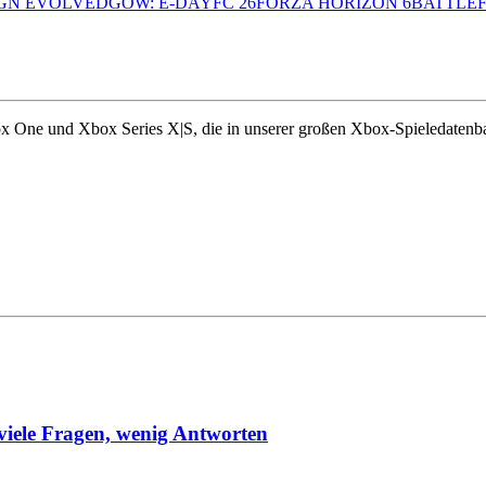
GN EVOLVED
GOW: E-DAY
FC 26
FORZA HORIZON 6
BATTLEF
ox One und Xbox Series X|S, die in unserer großen Xbox-Spieledatenban
viele Fragen, wenig Antworten