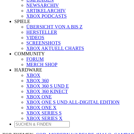
NEWSARCHIV
ARTIKELARCHIV
XBOX PODCASTS
SPIELE
ÜBERSICHT VON A BIS Z
HERSTELLER
VIDEOS
SCREENSHOTS
XBOX AKTUELL CHARTS
COMMUNITY
FORUM
MERCH SHOP
HARDWARE
XBOX
XBOX 360
XBOX 360 S UND E
XBOX 360 KINECT
XBOX ONE
XBOX ONE S UND ALL-DIGITAL EDITION
XBOX ONE X
XBOX SERIES S
XBOX SERIES X