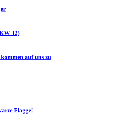
ger
 (KW 32)
s kommen auf uns zu
warze Flagge!