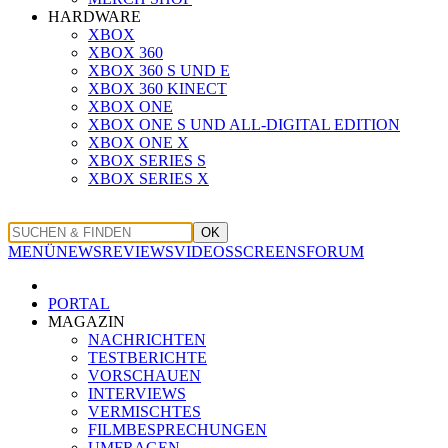
HARDWARE
XBOX
XBOX 360
XBOX 360 S UND E
XBOX 360 KINECT
XBOX ONE
XBOX ONE S UND ALL-DIGITAL EDITION
XBOX ONE X
XBOX SERIES S
XBOX SERIES X
OK
MENÜ
NEWS
REVIEWS
VIDEOS
SCREENS
FORUM
PORTAL
MAGAZIN
NACHRICHTEN
TESTBERICHTE
VORSCHAUEN
INTERVIEWS
VERMISCHTES
FILMBESPRECHUNGEN
UMFRAGEN