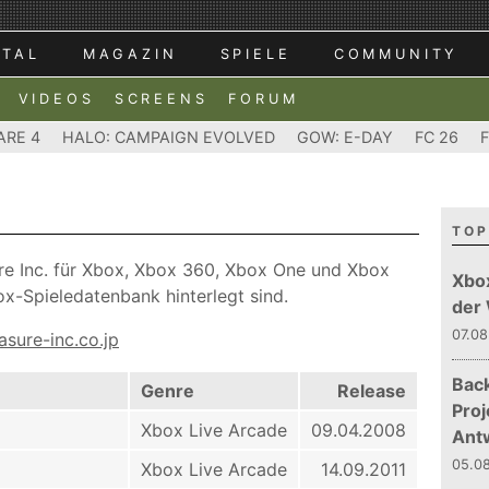
RTAL
MAGAZIN
SPIELE
COMMUNITY
VIDEOS
SCREENS
FORUM
ARE 4
HALO: CAMPAIGN EVOLVED
GOW: E-DAY
FC 26
TOP
sure Inc. für Xbox, Xbox 360, Xbox One und Xbox
Xbo
ox-Spieledatenbank hinterlegt sind.
der
07.08
asure-inc.co.jp
Bac
Genre
Release
Proj
Xbox Live Arcade
09.04.2008
Ant
05.08
Xbox Live Arcade
14.09.2011