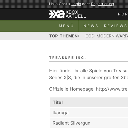
Hallo Gast »
Login
oder
Registrierung
PO
MENÜ
NEWS
REVIEWS
TOP-THEMEN:
COD: MODERN WARF
TREASURE INC.
Hier findet ihr alle Spiele von Trea
Series X|S, die in unserer großen Xb
Offizielle Homepage:
http://www.tre
Titel
Ikaruga
Radiant Silvergun