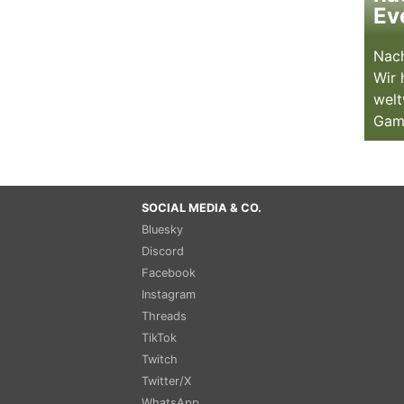
Ev
Nach
Wir 
welt
Gam
SOCIAL MEDIA & CO.
Bluesky
Discord
Facebook
Instagram
Threads
TikTok
Twitch
Twitter/X
WhatsApp