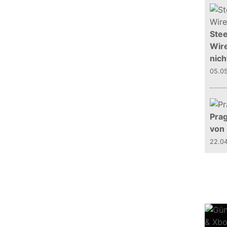
Stee
Wire
nich
05.0
Prag
von
22.0