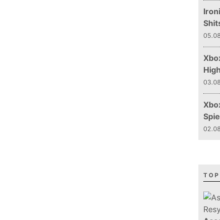
Iron
Shit
05.08
Xbox
Hig
03.08
Xbo
Spie
02.08
TOP