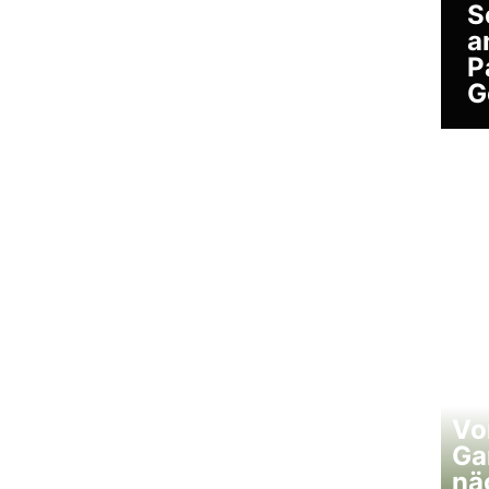
S
a
P
G
Vo
Ga
nä