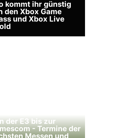
o kommt ihr günstig
n den Xbox Game
ass und Xbox Live
old
n der E3 bis zur
mescom - Termine der
chsten Messen und