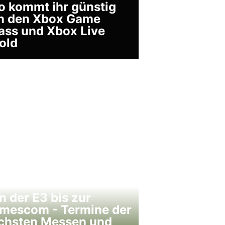
o kommt ihr günstig
n den Xbox Game
ass und Xbox Live
old
n der E3 bis zur
mescom - Termine der
chsten Messen und