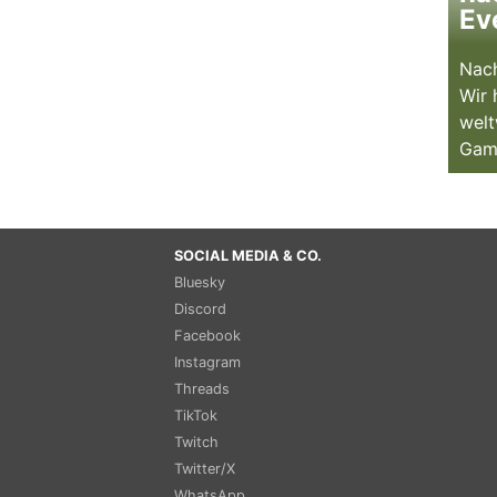
Ev
Nach
Wir 
welt
Gam
SOCIAL MEDIA & CO.
Bluesky
Discord
Facebook
Instagram
Threads
TikTok
Twitch
Twitter/X
WhatsApp