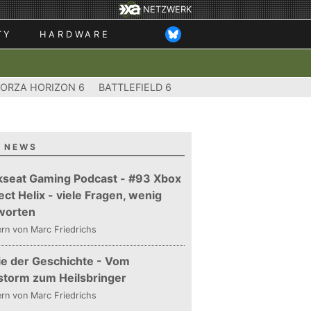
NETZWERK
TY
HARDWARE
FORZA HORIZON 6
BATTLEFIELD 6
 NEWS
kseat Gaming Podcast - #93 Xbox
ect Helix - viele Fragen, wenig
worten
ern
von Marc Friedrichs
ie der Geschichte - Vom
storm zum Heilsbringer
ern
von Marc Friedrichs