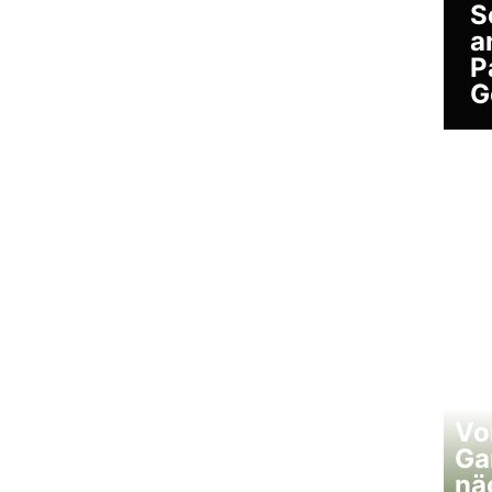
S
a
P
G
Vo
Ga
nä