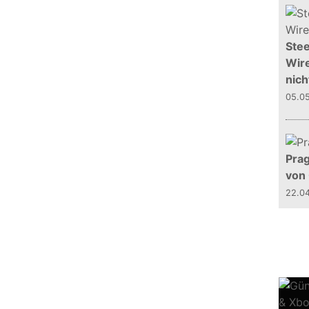
Stee
Wire
nich
05.0
Prag
von
22.0