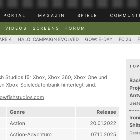
PORTAL
MAGAZIN
SPIELE
COMMUNI
VIDEOS
SCREENS
FORUM
ARE 4
HALO: CAMPAIGN EVOLVED
GOW: E-DAY
FC 26
TOP
fish Studios für Xbox, Xbox 360, Xbox One und
Bac
ßen Xbox-Spieledatenbank hinterlegt sind.
Proj
Ant
lowfishstudios.com
Gest
Genre
Release
Iron
Action
20.01.2022
Shit
Gest
Action-Adventure
07.10.2025