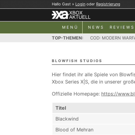
Hallo Gast »
Login
oder
Registrierung
MENÜ
NEWS
REVIEWS
TOP-THEMEN:
COD: MODERN WARF
BLOWFISH STUDIOS
Hier findet ihr alle Spiele von Blow
Xbox Series X|S, die in unserer gro
Offizielle Homepage:
https://www.b
Titel
Blackwind
Blood of Mehran