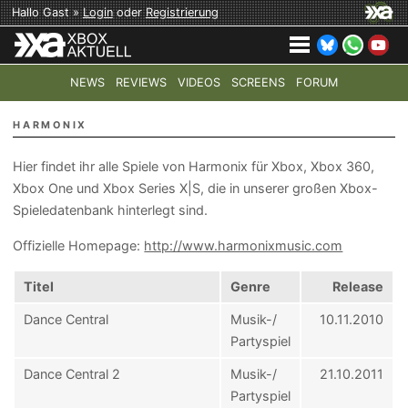
Hallo Gast »
Login
oder
Registrierung
NEWS
REVIEWS
VIDEOS
SCREENS
FORUM
TOP-THEMEN:
COD: MODERN WARFARE 4
HALO: CAMPAI
HARMONIX
Hier findet ihr alle Spiele von Harmonix für Xbox, Xbox 360,
Xbox One und Xbox Series X|S, die in unserer großen Xbox-
Spieledatenbank hinterlegt sind.
Offizielle Homepage:
http://www.harmonixmusic.com
Titel
Genre
Release
Dance Central
Musik-/
10.11.2010
Partyspiel
Dance Central 2
Musik-/
21.10.2011
Partyspiel