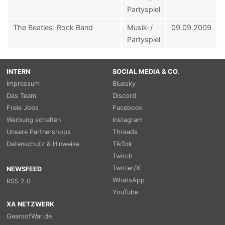
Partyspiel
The Beatles: Rock Band
Musik-/
09.09.2009
Partyspiel
INTERN
SOCIAL MEDIA & CO.
Impressum
Bluesky
Das Team
Discord
Freie Jobs
Facebook
Werbung schalten
Instagram
Unsere Partnershops
Threads
Datenschutz & Hinweise
TikTok
Twitch
Twitter/X
NEWSFEED
WhatsApp
RSS 2.0
YouTube
XA NETZWERK
GearsofWar.de