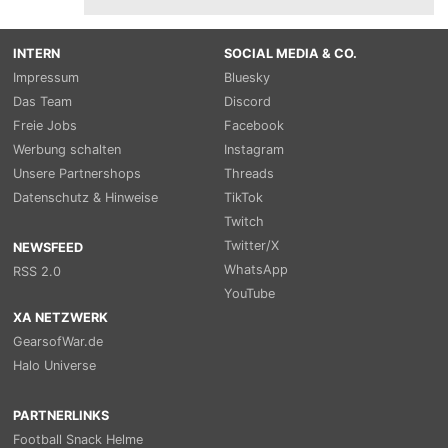
INTERN
SOCIAL MEDIA & CO.
Impressum
Bluesky
Das Team
Discord
Freie Jobs
Facebook
Werbung schalten
Instagram
Unsere Partnershops
Threads
Datenschutz & Hinweise
TikTok
Twitch
Twitter/X
NEWSFEED
WhatsApp
RSS 2.0
YouTube
XA NETZWERK
GearsofWar.de
Halo Universe
PARTNERLINKS
Football Snack Helme