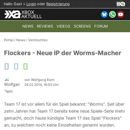
Hallo Gast »
Login
oder
Registrierung
NEWS
REVIEWS
VIDEOS
SCREENS
FORUM
TOP-THEMEN:
COD: MODERN WARFARE 4
HALO: CAMPAI
Portal
/
News
/
Vermischtes
Flockers - Neue IP der Worms-Macher
von Wolfgang Kern
26.02.2014, 18:03 Uhr
Team 17 ist vor allem für ein Spiel bekannt: "Worms". Seit über
zehn Jahren hat Team 17 bereits keine neue Spiele-Serie mehr
gemacht, doch heute kündigte Team 17 das Spiel "Flockers"
an, zu welchem noch keine Einzelheiten genannt wurden.