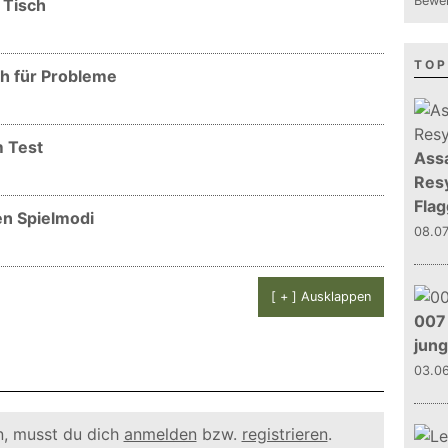
Bewer
 Tisch
TOP
ch für Probleme
m Test
Assa
Resy
Flag
en Spielmodi
08.0
[ + ] Ausklappen
007 
jun
03.0
, musst du dich
anmelden
bzw.
registrieren
.