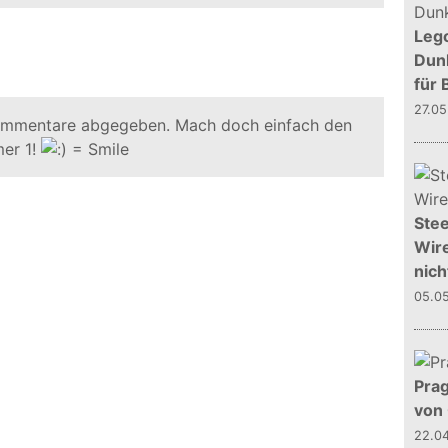
Leg
Dunk
für 
27.0
ommentare abgegeben. Mach doch einfach den
er 1!
Stee
Wire
nich
05.0
Prag
von
22.0