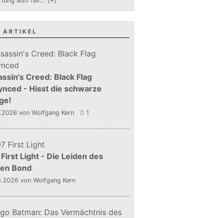
tung also fair
...
[+]
 ARTIKEL
ssin's Creed: Black Flag
nced - Hisst die schwarze
ge!
7.2026
von Wolfgang Kern
1
First Light - Die Leiden des
gen Bond
6.2026
von Wolfgang Kern