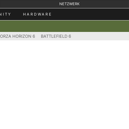
NETZWERK
NITY
HARDWARE
FORZA HORIZON 6
BATTLEFIELD 6