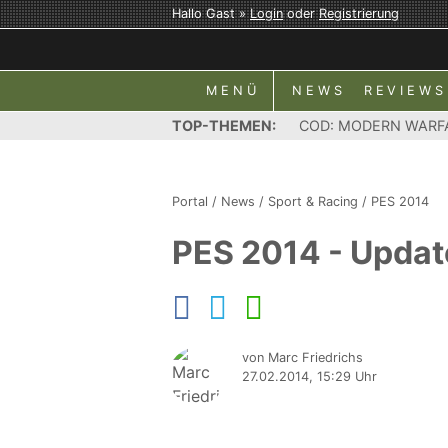
Hallo Gast »
Login
oder
Registrierung
MENÜ
NEWS
REVIEWS
TOP-THEMEN:
COD: MODERN WARF
Portal
/
News
/
Sport & Racing
/
PES 2014
PES 2014 - Updat
von Marc Friedrichs
27.02.2014, 15:29 Uhr