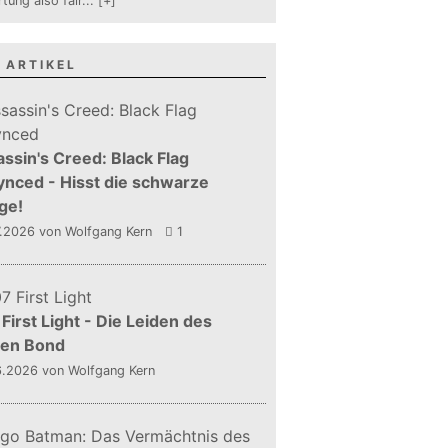
tung also fair
...
[+]
 ARTIKEL
ssin's Creed: Black Flag
nced - Hisst die schwarze
ge!
7.2026
von Wolfgang Kern
1
First Light - Die Leiden des
gen Bond
6.2026
von Wolfgang Kern