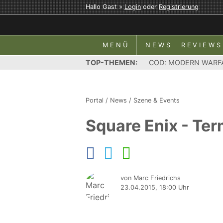
Hallo Gast »
Login
oder
Registrierung
MENÜ
NEWS
REVIEWS
TOP-THEMEN:
COD: MODERN WARF
Portal
/
News
/
Szene & Events
Square Enix - Te
von Marc Friedrichs
23.04.2015, 18:00 Uhr