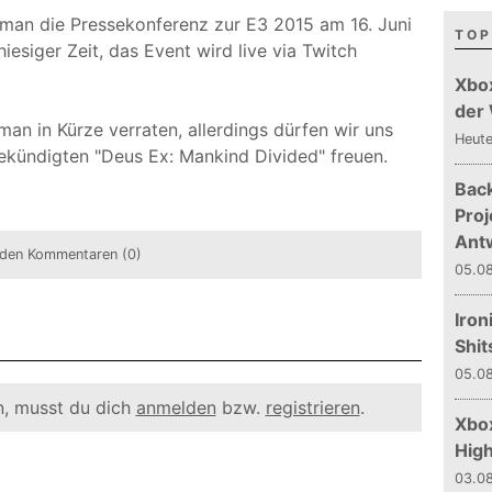
d man die Pressekonferenz zur E3 2015 am 16. Juni
TOP
iesiger Zeit, das Event wird live via Twitch
Xbo
der
man in Kürze verraten, allerdings dürfen wir uns
Heut
gekündigten "Deus Ex: Mankind Divided" freuen.
Bac
Proj
Ant
den Kommentaren (0)
05.08
Iron
Shit
05.08
, musst du dich
anmelden
bzw.
registrieren
.
Xbox
Hig
03.08