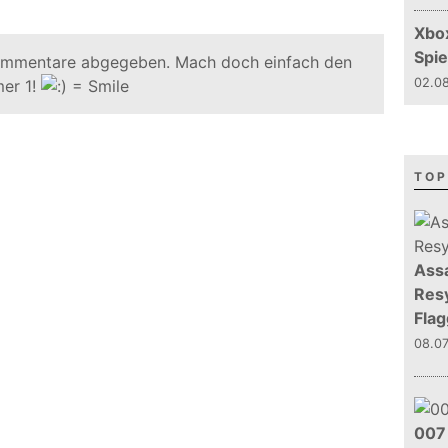
Xbo
Spie
ommentare abgegeben. Mach doch einfach den
02.08
er 1!
TOP
Assa
Resy
Flag
08.0
007 