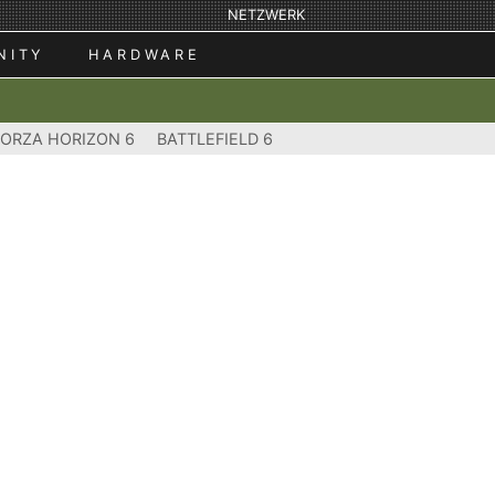
NETZWERK
NITY
HARDWARE
FORZA HORIZON 6
BATTLEFIELD 6