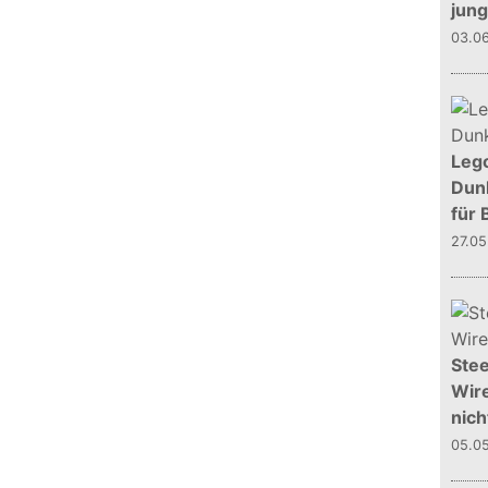
jun
03.0
Leg
Dunk
für 
27.0
Stee
Wire
nich
05.0