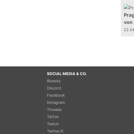
Prag
von
22.0
SOCIAL MEDIA & CO.
Bluesky
Discord
Facebook
Instagram
Threads
TikTok
Twitch
Twitter/X