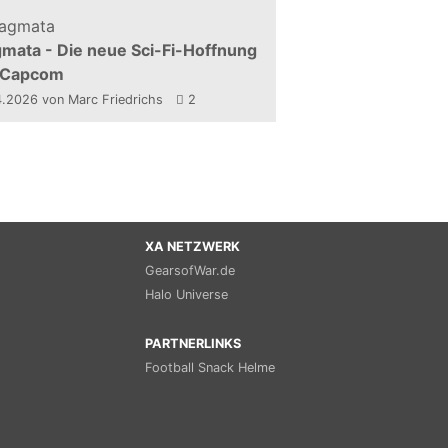
mata - Die neue Sci-Fi-Hoffnung
 Capcom
4.2026
von Marc Friedrichs
2
XA NETZWERK
GearsofWar.de
Halo Universe
PARTNERLINKS
Football Snack Helme