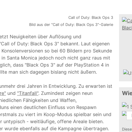
Bild aus der "Call of Duty: Black Ops 3"-Galerie
etzt Neuigkeiten über Auflösung und
all of Duty: Black Ops 3" bekannt. Laut eigenen
 Konsolenversionen so bei 60 Bildern pro Sekunde
n in Santa Monica jedoch noch nicht ganz raus mit
lich, dass "Black Ops 3" auf der PlayStation 4 in
lte man sich dagegen bislang nicht äußern.
 nunmehr drei Jahren in Entwicklung. Zu erwarten ist
Wie
re"
und
"Titanfall"
. Zumindest zeigen neun
iedlichen Fähigkeiten und Waffen,
uns einen deutlichen Einfluss von Respawn
rstmals zu viert im Koop-Modus spielbar sein und
er untypisch - weitläufige, offene Areale bieten.
r wurde ebenfalls auf die Kampagne übertragen.
Diese