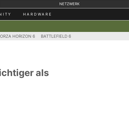
NETZWERK
NITY
HARDWARE
FORZA HORIZON 6
BATTLEFIELD 6
ichtiger als