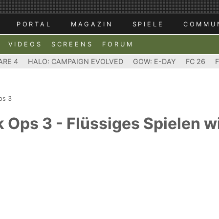
PORTAL
MAGAZIN
SPIELE
COMMU
VIDEOS
SCREENS
FORUM
ARE 4
HALO: CAMPAIGN EVOLVED
GOW: E-DAY
FC 26
ps 3
k Ops 3 - Flüssiges Spielen w