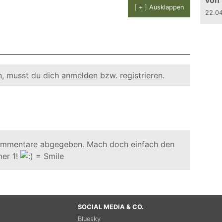
von
[ + ] Ausklappen
22.0
, musst du dich
anmelden
bzw.
registrieren
.
ommentare abgegeben. Mach doch einfach den
er 1!
SOCIAL MEDIA & CO.
Bluesky