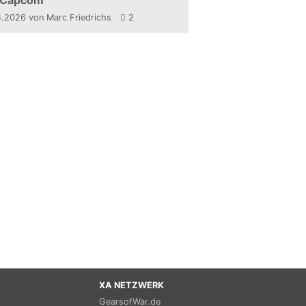
 Capcom
4.2026
von Marc Friedrichs
2
XA NETZWERK
GearsofWar.de