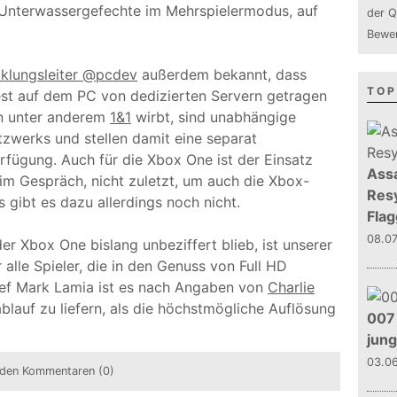
nterwassergefechte im Mehrspielermodus, auf
der Q
Bewer
cklungsleiter @pcdev
außerdem bekannt, dass
TOP
est auf dem PC von dedizierten Servern getragen
en unter anderem
1&1
wirbt, sind unabhängige
tzwerks und stellen damit eine separat
erfügung. Auch für die Xbox One ist der Einsatz
Assa
im Gespräch, nicht zuletzt, um auch die Xbox-
Resy
s gibt es dazu allerdings noch nicht.
Flag
08.0
er Xbox One bislang unbeziffert blieb, ist unserer
alle Spieler, die in den Genuss von Full HD
ef Mark Lamia ist es nach Angaben von
Charlie
ablauf zu liefern, als die höchstmögliche Auflösung
007 
jun
03.0
den Kommentaren (0)