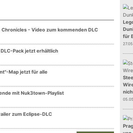
Leg
Dunk
ies Chronicles - Video zum kommenden DLC
für 
27.0
 DLC-Pack jetzt erhältlich
nt"-Map jetzt für alle
Stee
Wire
nich
nende mit Nuk3town-Playlist
05.0
Trailer zum Eclipse-DLC
Prag