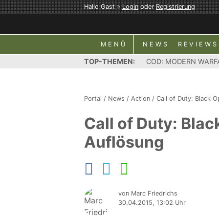
Hallo Gast »
Login
oder
Registrierung
MENÜ
NEWS
REVIEWS
TOP-THEMEN:
COD: MODERN WARF
Portal
/
News
/
Action
/
Call of Duty: Black O
Call of Duty: Blac
Auflösung
von Marc Friedrichs
30.04.2015, 13:02 Uhr