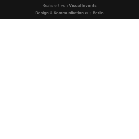
Realisiert von
Visual Invents
Design
&
Kommunikation
aus
Berlin