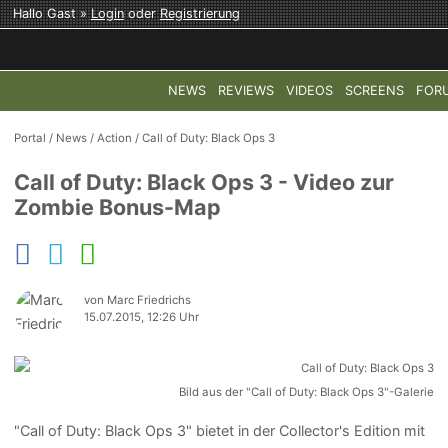
Hallo Gast »
Login
oder
Registrierung
NEWS
REVIEWS
VIDEOS
SCREENS
FOR
TOP-THEMEN:
COD: MODERN WARFARE 4
HALO: CAMPAI
Portal
/
News
/
Action
/
Call of Duty: Black Ops 3
Call of Duty: Black Ops 3 - Video zur
Zombie Bonus-Map
von Marc Friedrichs
15.07.2015, 12:26 Uhr
Bild aus der "Call of Duty: Black Ops 3"-Galerie
"Call of Duty: Black Ops 3" bietet in der Collector's Edition mit