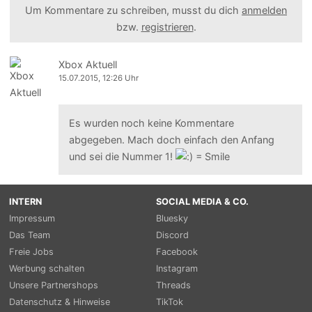
Um Kommentare zu schreiben, musst du dich
anmelden
bzw.
registrieren
.
Xbox Aktuell
15.07.2015, 12:26 Uhr
Es wurden noch keine Kommentare
abgegeben. Mach doch einfach den Anfang
und sei die Nummer 1!
INTERN
SOCIAL MEDIA & CO.
Impressum
Bluesky
Das Team
Discord
Freie Jobs
Facebook
Werbung schalten
Instagram
Unsere Partnershops
Threads
Datenschutz & Hinweise
TikTok