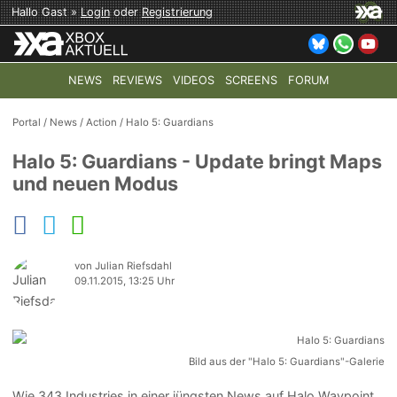
Hallo Gast »
Login
oder
Registrierung
NEWS
REVIEWS
VIDEOS
SCREENS
FORUM
TOP-THEMEN:
COD: MODERN WARFARE 4
HALO: CAMPAI
Portal
/
News
/
Action
/
Halo 5: Guardians
Halo 5: Guardians - Update bringt Maps
und neuen Modus
von Julian Riefsdahl
09.11.2015, 13:25 Uhr
Bild aus der "Halo 5: Guardians"-Galerie
Wie 343 Industries in einer jüngsten News auf Halo Waypoint