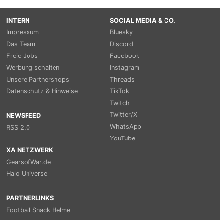
INTERN
SOCIAL MEDIA & CO.
Impressum
Bluesky
Das Team
Discord
Freie Jobs
Facebook
Werbung schalten
Instagram
Unsere Partnershops
Threads
Datenschutz & Hinweise
TikTok
Twitch
Twitter/X
NEWSFEED
WhatsApp
RSS 2.0
YouTube
XA NETZWERK
GearsofWar.de
Halo Universe
PARTNERLINKS
Football Snack Helme