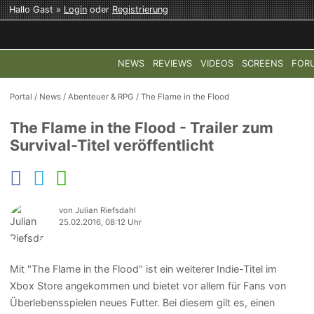
Hallo Gast »
Login
oder
Registrierung
NEWS
REVIEWS
VIDEOS
SCREENS
FOR
TOP-THEMEN:
COD: MODERN WARFARE 4
HALO: CAMPAI
Portal
/
News
/
Abenteuer & RPG
/
The Flame in the Flood
The Flame in the Flood - Trailer zum
Survival-Titel veröffentlicht
von Julian Riefsdahl
25.02.2016, 08:12 Uhr
Mit "The Flame in the Flood" ist ein weiterer Indie-Titel im
Xbox Store angekommen und bietet vor allem für Fans von
Überlebensspielen neues Futter. Bei diesem gilt es, einen