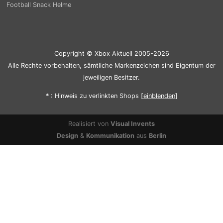
Football Snack Helme
Copyright © Xbox Aktuell 2005-2026
Alle Rechte vorbehalten, sämtliche Markenzeichen sind Eigentum der
jeweiligen Besitzer.
* : Hinweis zu verlinkten Shops [
ein
blenden
]
Realisiert von
Visual Invents
Design
&
Kommunikation
aus
Berlin