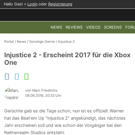
Hallo Gast »
Login
oder
Registrierung
NEWS
REVIEWS
VIDEOS
SCREENS
FOR
TOP-THEMEN:
COD: MODERN WARFARE 4
HALO: CAMPAI
Portal
/
News
/
Sonstige Genre
/
Injustice 2
Injustice 2 - Erscheint 2017 für die Xbox
One
von Marc Friedrichs
08.06.2016, 20:33 Uhr
Gerüchte gab es die Tage schon, nun ist es offiziell: Warner
hat das Beat'em Up "Injustice 2" angekündigt, das nächstes
Jahr erscheinen soll und wie schon der Vorgänger bei den
Netherrealm Studios entsteht.