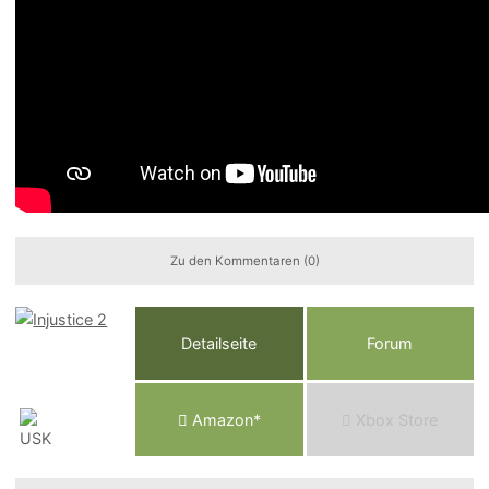
Zu den Kommentaren (0)
Detailseite
Forum
Am
a
z
o
n*
Xbox
Store