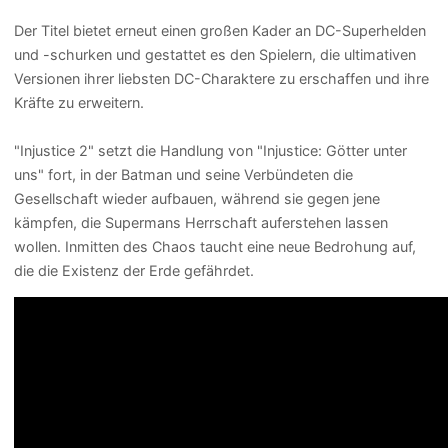
Der Titel bietet erneut einen großen Kader an DC-Superhelden
und -schurken und gestattet es den Spielern, die ultimativen
Versionen ihrer liebsten DC-Charaktere zu erschaffen und ihre
Kräfte zu erweitern.
"Injustice 2" setzt die Handlung von "Injustice: Götter unter
uns" fort, in der Batman und seine Verbündeten die
Gesellschaft wieder aufbauen, während sie gegen jene
kämpfen, die Supermans Herrschaft auferstehen lassen
wollen. Inmitten des Chaos taucht eine neue Bedrohung auf,
die die Existenz der Erde gefährdet.