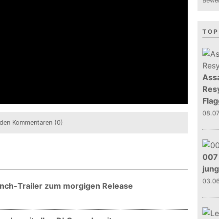
Bewer
TOP
Assa
Resy
Flag
08.0
den Kommentaren (0)
007 
jun
03.0
aunch-Trailer zum morgigen Release