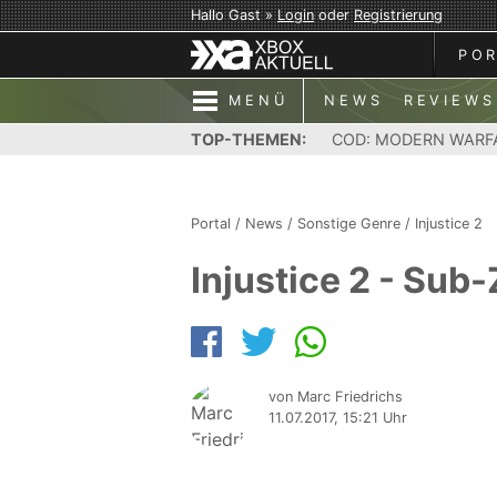
Hallo Gast »
Login
oder
Registrierung
PO
MENÜ
NEWS
REVIEWS
TOP-THEMEN:
COD: MODERN WARF
Portal
/
News
/
Sonstige Genre
/
Injustice 2
Injustice 2 - Sub-
von Marc Friedrichs
11.07.2017, 15:21 Uhr