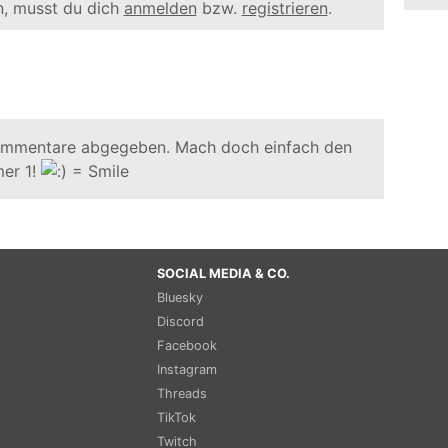
, musst du dich
anmelden
bzw.
registrieren
.
ommentare abgegeben. Mach doch einfach den
er 1!
SOCIAL MEDIA & CO.
Bluesky
Discord
Facebook
Instagram
Threads
TikTok
Twitch