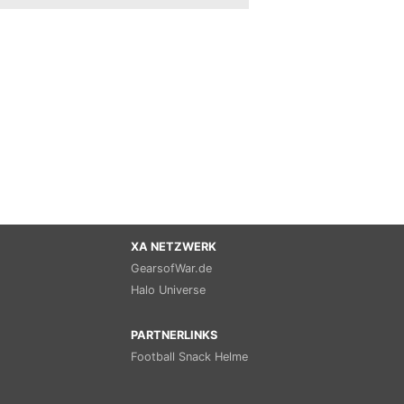
XA NETZWERK
GearsofWar.de
Halo Universe
PARTNERLINKS
Football Snack Helme