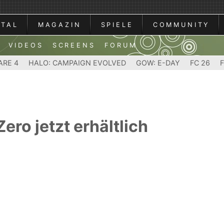
RTAL
MAGAZIN
SPIELE
COMMUNITY
VIDEOS
SCREENS
FORUM
ARE 4
HALO: CAMPAIGN EVOLVED
GOW: E-DAY
FC 26
Zero jetzt erhältlich