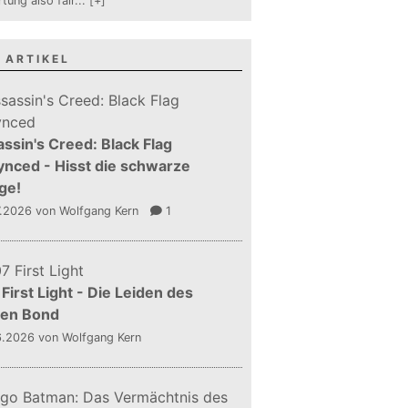
tung also fair
...
[+]
 ARTIKEL
ssin's Creed: Black Flag
nced - Hisst die schwarze
ge!
7.2026
von Wolfgang Kern
1
First Light - Die Leiden des
gen Bond
6.2026
von Wolfgang Kern