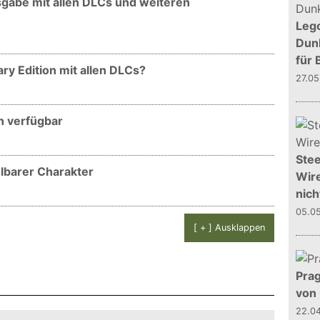
usgabe mit allen DLCs und weiteren
Leg
Dunk
für 
ary Edition mit allen DLCs?
27.0
on verfügbar
Stee
elbarer Charakter
Wire
nich
05.0
[ + ] Ausklappen
Prag
von
22.0